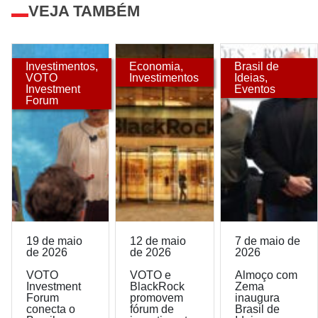
VEJA TAMBÉM
Investimentos
,
Economia
,
Brasil de
VOTO
Investimentos
Ideias
,
Investment
Eventos
Forum
19 de maio
12 de maio
7 de maio de
de 2026
de 2026
2026
VOTO
VOTO e
Almoço com
Investment
BlackRock
Zema
Forum
promovem
inaugura
conecta o
fórum de
Brasil de