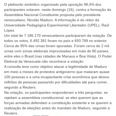
O plebiscito simbólico organizado pela oposição 98,4% dos
participantes votaram, neste domingo (16), contra a formação da
Assembleia Nacional Constituinte proposta pelo presidente
venezuelano, Nicolás Maduro. A informação é do reitor da
Universidade Pedagógica Experimental Libertador (UPEL), Raúl
López.
Um total de 7.186.170 venezuelanos participaram da votação. De
todos os votos, 6.492.381 foram no país e 693.789 no exterior.
Cerca de 95% das urnas foram apuradas. Foram cerca de 2 mil
urnas com zonas eleitorais improvisadas em mais de 80 países,
entre eles o Brasil (nas cidades de Manaus e Boa Vista). O Poder
Eleitoral da Venezuela não reconhece a votação.
A consulta teve como objetivo atacar a legitimidade de Maduro
em meio a meses de protestos antigoverno que mataram quase
100 pessoas e a uma incapacitante crise econômica que deixou
milhões de pessoas passando por dificuldades até para comer,
segundo a Reuters.
Na votação, os participantes responderam a três perguntas: se
rejeitam a assembleia constitucional, se eles querem que as
forças armadas defendam a constituição existente e se querem a
realização de eleições antes do mandato de Maduro, segundo a
Reuters.