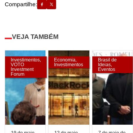
Compartilhe:
VEJA TAMBÉM
Investimentos
,
Economia
,
Brasil de
VOTO
Investimentos
Ideias
,
Investment
Eventos
Forum
19 de maio
12 de maio
7 de maio de