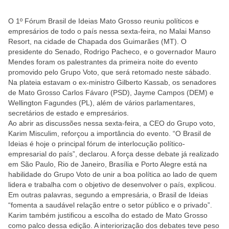
O 1º Fórum Brasil de Ideias Mato Grosso reuniu políticos e
empresários de todo o país nessa sexta-feira, no Malai Manso
Resort, na cidade de Chapada dos Guimarães (MT). O
presidente do Senado, Rodrigo Pacheco, e o governador Mauro
Mendes foram os palestrantes da primeira noite do evento
promovido pelo Grupo Voto, que será retomado neste sábado.
Na plateia estavam o ex-ministro Gilberto Kassab, os senadores
de Mato Grosso Carlos Fávaro (PSD), Jayme Campos (DEM) e
Wellington Fagundes (PL), além de vários parlamentares,
secretários de estado e empresários.
Ao abrir as discussões nessa sexta-feira, a CEO do Grupo voto,
Karim Misculim, reforçou a importância do evento. “O Brasil de
Ideias é hoje o principal fórum de interlocução político-
empresarial do país”, declarou. A força desse debate já realizado
em São Paulo, Rio de Janeiro, Brasília e Porto Alegre está na
habilidade do Grupo Voto de unir a boa política ao lado de quem
lidera e trabalha com o objetivo de desenvolver o país, explicou.
Em outras palavras, segundo a empresária, o Brasil de Ideias
“fomenta a saudável relação entre o setor público e o privado”.
Karim também justificou a escolha do estado de Mato Grosso
como palco dessa edição. A interiorização dos debates teve peso