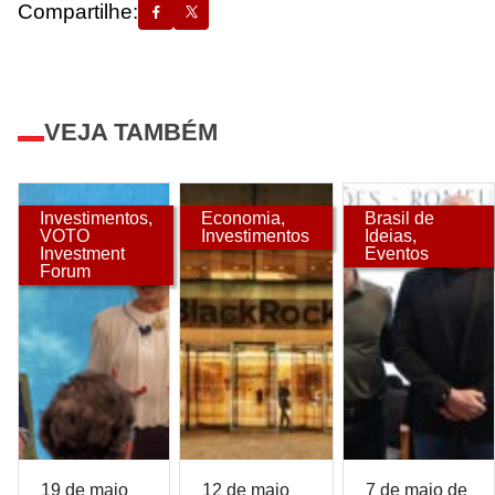
Compartilhe:
VEJA TAMBÉM
Investimentos
,
Economia
,
Brasil de
VOTO
Investimentos
Ideias
,
Investment
Eventos
Forum
19 de maio
12 de maio
7 de maio de