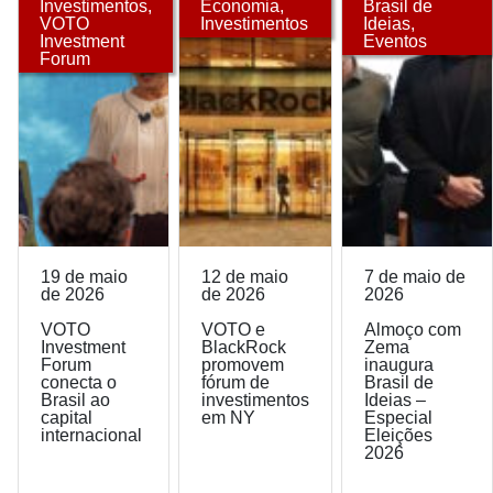
Investimentos
,
Economia
,
Brasil de
VOTO
Investimentos
Ideias
,
Investment
Eventos
Forum
19 de maio
12 de maio
7 de maio de
de 2026
de 2026
2026
VOTO
VOTO e
Almoço com
Investment
BlackRock
Zema
Forum
promovem
inaugura
conecta o
fórum de
Brasil de
Brasil ao
investimentos
Ideias –
capital
em NY
Especial
internacional
Eleições
2026