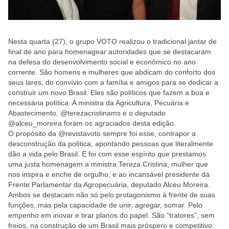
Nesta quarta (27), o grupo VOTO realizou o tradicional jantar de
final de ano para homenagear autoridades que se destacaram
na defesa do desenvolvimento social e econômico no ano
corrente. São homens e mulheres que abdicam do conforto dos
seus lares, do convívio com a família e amigos para se dedicar a
construir um novo Brasil. Eles são políticos que fazem a boa e
necessária política. A ministra da Agricultura, Pecuária e
Abastecimento, @terezacristinams e o deputado
@alceu_moreira foram os agraciados desta edição.
O propósito da @revistavoto sempre foi esse, contrapor a
desconstrução da política, apontando pessoas que literalmente
dão a vida pelo Brasil. E foi com esse espírito que prestamos
uma justa homenagem a ministra Tereza Cristina, mulher que
nos inspira e enche de orgulho; e ao incansável presidente da
Frente Parlamentar da Agropecuária, deputado Alceu Moreira.
Ambos se destacam não só pelo protagonismo à frente de suas
funções, mas pela capacidade de unir, agregar, somar. Pelo
empenho em inovar e tirar planos do papel. São “tratores”, sem
freios, na construção de um Brasil mais próspero e competitivo.