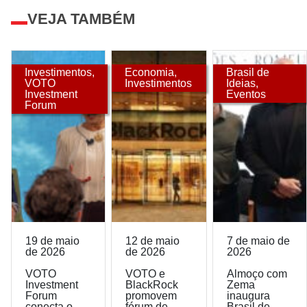
VEJA TAMBÉM
Investimentos
,
Economia
,
Brasil de
VOTO
Investimentos
Ideias
,
Investment
Eventos
Forum
19 de maio
12 de maio
7 de maio de
de 2026
de 2026
2026
VOTO
VOTO e
Almoço com
Investment
BlackRock
Zema
Forum
promovem
inaugura
conecta o
fórum de
Brasil de