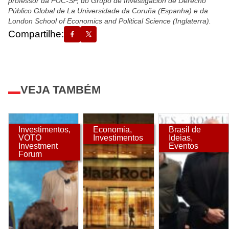
professor da PUC-SP, do Grupo de Investigación de Derecho
Público Global de La Universidade da Coruña (Espanha) e da
London School of Economics and Political Science (Inglaterra).
Compartilhe:
VEJA TAMBÉM
Investimentos
,
Economia
,
Brasil de
VOTO
Investimentos
Ideias
,
Investment
Eventos
Forum