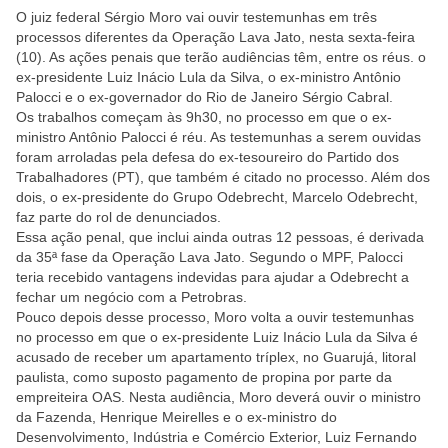
O juiz federal Sérgio Moro vai ouvir testemunhas em três
processos diferentes da Operação Lava Jato, nesta sexta-feira
(10). As ações penais que terão audiências têm, entre os réus. o
ex-presidente Luiz Inácio Lula da Silva, o ex-ministro Antônio
Palocci e o ex-governador do Rio de Janeiro Sérgio Cabral.
Os trabalhos começam às 9h30, no processo em que o ex-
ministro Antônio Palocci é réu. As testemunhas a serem ouvidas
foram arroladas pela defesa do ex-tesoureiro do Partido dos
Trabalhadores (PT), que também é citado no processo. Além dos
dois, o ex-presidente do Grupo Odebrecht, Marcelo Odebrecht,
faz parte do rol de denunciados.
Essa ação penal, que inclui ainda outras 12 pessoas, é derivada
da 35ª fase da Operação Lava Jato. Segundo o MPF, Palocci
teria recebido vantagens indevidas para ajudar a Odebrecht a
fechar um negócio com a Petrobras.
Pouco depois desse processo, Moro volta a ouvir testemunhas
no processo em que o ex-presidente Luiz Inácio Lula da Silva é
acusado de receber um apartamento tríplex, no Guarujá, litoral
paulista, como suposto pagamento de propina por parte da
empreiteira OAS. Nesta audiência, Moro deverá ouvir o ministro
da Fazenda, Henrique Meirelles e o ex-ministro do
Desenvolvimento, Indústria e Comércio Exterior, Luiz Fernando