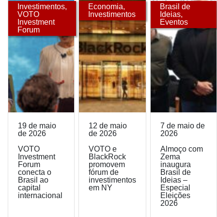
Investimentos
,
Economia
,
Brasil de
VOTO
Investimentos
Ideias
,
Investment
Eventos
Forum
19 de maio
12 de maio
7 de maio de
de 2026
de 2026
2026
VOTO
VOTO e
Almoço com
Investment
BlackRock
Zema
Forum
promovem
inaugura
conecta o
fórum de
Brasil de
Brasil ao
investimentos
Ideias –
capital
em NY
Especial
internacional
Eleições
2026