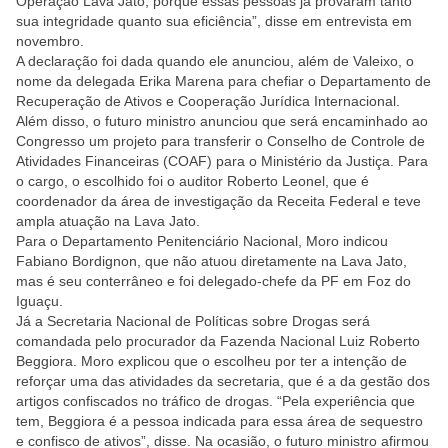
Operação Lava Jato, porque essas pessoas já provaram tanto
sua integridade quanto sua eficiência”, disse em entrevista em
novembro.
A declaração foi dada quando ele anunciou, além de Valeixo, o
nome da delegada Erika Marena para chefiar o Departamento de
Recuperação de Ativos e Cooperação Jurídica Internacional.
Além disso, o futuro ministro anunciou que será encaminhado ao
Congresso um projeto para transferir o Conselho de Controle de
Atividades Financeiras (COAF) para o Ministério da Justiça. Para
o cargo, o escolhido foi o auditor Roberto Leonel, que é
coordenador da área de investigação da Receita Federal e teve
ampla atuação na Lava Jato.
Para o Departamento Penitenciário Nacional, Moro indicou
Fabiano Bordignon, que não atuou diretamente na Lava Jato,
mas é seu conterrâneo e foi delegado-chefe da PF em Foz do
Iguaçu.
Já a Secretaria Nacional de Políticas sobre Drogas será
comandada pelo procurador da Fazenda Nacional Luiz Roberto
Beggiora. Moro explicou que o escolheu por ter a intenção de
reforçar uma das atividades da secretaria, que é a da gestão dos
artigos confiscados no tráfico de drogas. “Pela experiência que
tem, Beggiora é a pessoa indicada para essa área de sequestro
e confisco de ativos”, disse. Na ocasião, o futuro ministro afirmou