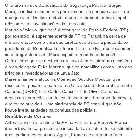
O futuro ministro da Justiça e da Segurança Pública, Sergio
Moro, já indicou oito nomes para compor sua equipe a partir do
ano que vem. Destes, metade atuou diretamente e teve papel
relevante nas investigações da Lava Jato.
Maurício Valeixo, que será diretor geral da Polícia Federal (PF),
por exemplo, é superintendente da PF no Paraná há cerca de
um ano e teve como uma das tarefas coordenar a prisão do ex-
presidente da República Luiz Inácio Lula da Silva, que relutou em
se entregar depois de Moro expedir o mandado de prisão.
Outro nome que se destacou na Lava Jato e estará no ministério
é o da delegada Erika Marena, que se notabilizou como uma das
principais investigadoras da Lava Jato.
Marena também atuou na Operação Ouvidos Moucos, que
resultou na prisão do ex-reitor da Universidade Federal de Santa
Catarina (UFSC) Luiz Carlos Cancellier de Olivo. Semanas
depois da operação, que foi contestada pela fraqueza de provas,
o reitor se suicidou. Uma sindicância da PF conclui que não
houve irregularidades na conduta dos policiais.
República de Curitiba
Antes de Valeixo, o chefe da PF no Paraná era Rosalvo Franco,
que estava no cargo desde o início da Lava Jato e foi substituído
após pedir aposentadoria. Agora, Franco ocupará uma área