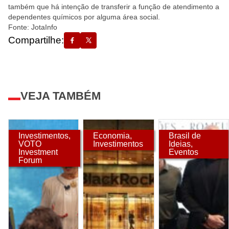
também que há intenção de transferir a função de atendimento a
dependentes químicos por alguma área social.
Fonte: JotaInfo
Compartilhe:
VEJA TAMBÉM
Investimentos
,
Economia
,
Brasil de
VOTO
Investimentos
Ideias
,
Investment
Eventos
Forum