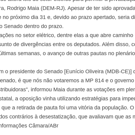
a, Rodrigo Maia (DEM-RJ). Apesar de ter sido aprovad
no próximo dia 31 e, devido ao prazo apertado, seria di
 Senado dentro do prazo.
ações no setor elétrico, dentre elas a que abre caminho
ssunto de divergências entre os deputados. Além disso, 
últimas semanas, o avanço de outras pautas no plenário
 o presidente do Senado [Eunício Oliveira (MDB-CE)] d
 Senado, é que nós não votaremos a MP 814 e o governo
istribuidoras”, informou Maia durante as votações em plen
statal, a oposição vinha utilizando estratégias para imp
que a retirada de pauta foi uma vitória da população. O
 dos contrários à desestatização, que avaliavam que a
 informações Câmara/ABr