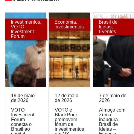
Investimentos
,
Economia
,
Brasil de
VOTO
Investimentos
Ideias
,
Investment
Eventos
Forum
19 de maio
12 de maio
7 de maio de
de 2026
de 2026
2026
VOTO
VOTO e
Almoço com
Investment
BlackRock
Zema
Forum
promovem
inaugura
conecta o
fórum de
Brasil de
Brasil ao
investimentos
Ideias –
capital
em NY
Especial