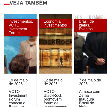
VEJA TAMBÉM
Investimentos
,
Economia
,
Brasil de
VOTO
Investimentos
Ideias
,
Investment
Eventos
Forum
19 de maio
12 de maio
7 de maio de
de 2026
de 2026
2026
VOTO
VOTO e
Almoço com
Investment
BlackRock
Zema
Forum
promovem
inaugura
conecta o
fórum de
Brasil de
Brasil ao
investimentos
Ideias –