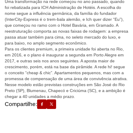
Uma transformação na rede começou no ano passado, quando
foi rebatizada para ICH Administração de Hotéis. A escolha do
nome segue a influência germânica, da família do fundador
(InterCity-Express é o trem-bala alemão, e Ich quer dizer “Eu”),
que começou no ramo com o Hotel Bavária, em Gramado. A
reestruturação comporta as novas faixas de rodagem: a empresa
passa atuar também para cima, no seleto mercado do luxo, e
para baixo, no amplo segmento econômico.
Para os clientes premium, a primeira unidade foi aberta no Rio,
em 2016, e o plano é inaugurar a segunda em Porto Alegre em
2017, e outras seis nos anos seguintes. A aposta maior de
crescimento, porém, está na base da pirâmide. A rede hi! segue
o conceito “cheap & chic”. Apartamentos pequenos, mas com a
promessa de compensação de uma área de convivência atrativa.
Nesse modelo estão previstas construções em São José do Rio
Preto (SP), Blumenau, Chapecó e Criciúma (SC), e a ambição é
chegar a 40 unidades a médio prazo.
Compartilhe: