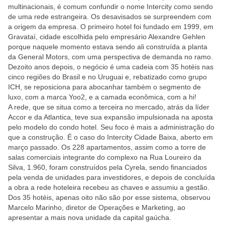
multinacionais, é comum confundir o nome Intercity como sendo
de uma rede estrangeira. Os desavisados se surpreendem com
a origem da empresa. O primeiro hotel foi fundado em 1999, em
Gravataí, cidade escolhida pelo empresário Alexandre Gehlen
porque naquele momento estava sendo ali construída a planta
da General Motors, com uma perspectiva de demanda no ramo.
Dezoito anos depois, o negócio é uma cadeia com 35 hotéis nas
cinco regiões do Brasil e no Uruguai e, rebatizado como grupo
ICH, se reposiciona para abocanhar também o segmento de
luxo, com a marca Yoo2, e a camada econômica, com a hi!
A rede, que se situa como a terceira no mercado, atrás da líder
Accor e da Atlantica, teve sua expansão impulsionada na aposta
pelo modelo do condo hotel. Seu foco é mais a administração do
que a construção. É o caso do Intercity Cidade Baixa, aberto em
março passado. Os 228 apartamentos, assim como a torre de
salas comerciais integrante do complexo na Rua Loureiro da
Silva, 1.960, foram construídos pela Cyrela, sendo financiados
pela venda de unidades para investidores, e depois de concluída
a obra a rede hoteleira recebeu as chaves e assumiu a gestão.
Dos 35 hotéis, apenas oito não são por esse sistema, observou
Marcelo Marinho, diretor de Operações e Marketing, ao
apresentar a mais nova unidade da capital gaúcha.