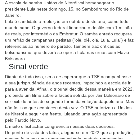
A escola de samba Unidos de Niterói vai homenagear o
presidente Lula neste domingo, 15, no Sambódromo do Rio de
Janeiro.
Lula é candidato à reeleição em outubro deste ano, como todo
mundo sabe. O governo federal financiou o desfile com 1 milhão
de reais, por intermédio da Embratur. O samba enredo recupera
um refrão de campanhas petistas (“olê, olê, olá, Lula, Lula”) e faz
referências ao número do partido. Também traz críticas ao
bolsonarismo, que deverá se opor a Lula nas urnas com Flávio
Bolsonaro.
Sinal verde
Diante de tudo isso, seria de esperar que o TSE acompanhasse
a sua jurisprudência de anos recentes, impedindo a escola de ir
para a avenida. Afinal, o tribunal decidiu dessa maneira em 2022,
proibindo um filme sobre a facada sofrida por Jair Bolsonaro de
ser exibido antes do segundo turno da votação daquele ano. Mas
não foi isso que aconteceu desta vez. O TSE autorizou a Unidos
de Niterói a seguir em frente, julgando uma ação apresentada
pelo Partido Novo.
É muito difícil achar congruência nessas duas decisões.
Do ponto de vista dos fatos, alegou-se em 2022 que a produção,
mesmo feita por uma empresa privada, poderia representar