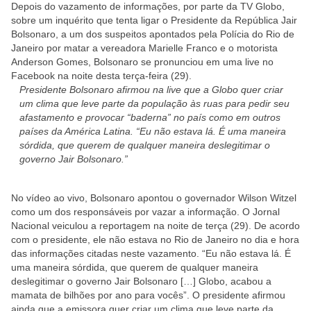
Depois do vazamento de informações, por parte da TV Globo,
sobre um inquérito que tenta ligar o Presidente da República Jair
Bolsonaro, a um dos suspeitos apontados pela Polícia do Rio de
Janeiro por matar a vereadora Marielle Franco e o motorista
Anderson Gomes, Bolsonaro se pronunciou em uma live no
Facebook na noite desta terça-feira (29).
Presidente Bolsonaro afirmou na live que a Globo quer criar
um clima que leve parte da população às ruas para pedir seu
afastamento e provocar “baderna” no país como em outros
países da América Latina. “Eu não estava lá. É uma maneira
sórdida, que querem de qualquer maneira deslegitimar o
governo Jair Bolsonaro.”
No vídeo ao vivo, Bolsonaro apontou o governador Wilson Witzel
como um dos responsáveis por vazar a informação. O Jornal
Nacional veiculou a reportagem na noite de terça (29). De acordo
com o presidente, ele não estava no Rio de Janeiro no dia e hora
das informações citadas neste vazamento. “Eu não estava lá. É
uma maneira sórdida, que querem de qualquer maneira
deslegitimar o governo Jair Bolsonaro […] Globo, acabou a
mamata de bilhões por ano para vocês”. O presidente afirmou
ainda que a emissora quer criar um clima que leve parte da