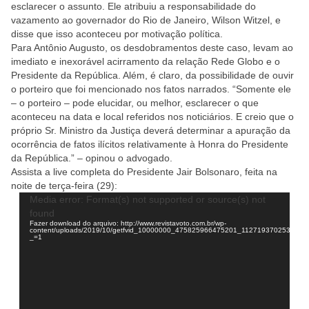
esclarecer o assunto. Ele atribuiu a responsabilidade do
vazamento ao governador do Rio de Janeiro, Wilson Witzel, e
disse que isso aconteceu por motivação política.
Para Antônio Augusto, os desdobramentos deste caso, levam ao
imediato e inexorável acirramento da relação Rede Globo e o
Presidente da República. Além, é claro, da possibilidade de ouvir
o porteiro que foi mencionado nos fatos narrados. “Somente ele
– o porteiro – pode elucidar, ou melhor, esclarecer o que
aconteceu na data e local referidos nos noticiários. E creio que o
próprio Sr. Ministro da Justiça deverá determinar a apuração da
ocorrência de fatos ilícitos relativamente à Honra do Presidente
da República.” – opinou o advogado.
Assista a live completa do Presidente Jair Bolsonaro, feita na
noite de terça-feira (29):
Tocador
Media error: Format(s) not supported or source(s) not
de
found
vídeo
Fazer download do arquivo: http://www.revistavoto.com.br/wp-
content/uploads/2019/10/getfvid_10000000_475825966475201_112719370253847
_=1