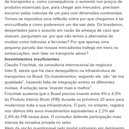
de transportes e, como consequência, o aumento nos preços de
produtos essenciais que, para chegar aos mercados, precisam
escorrer pelas rodovias de um país com dimensões continentais.
Tornou-se impositiva uma reflexão sobre por que chegamos a tal
encruzilhada e como poderemos um dia sair dela. Os brasileiros,
despertados para o assunto em razão da ameaça de caos que
viveram, perguntam-se: por que não temos a alternativa de
modais como hidrovias e ferrovias? Por que apenas uma
pequena parcela das nossas mercadorias trafega em trens ou
embarcações, sem falar no transporte aéreo?
Investimentos insuficientes
Claudio Frischtak, da consultoria internacional de negócios
Inter.B, atesta que há claro desequilíbrio na infraestrutura de
transportes no Brasil. Os investimentos, segundo ele, são “de má
qualidade”, havendo falta de integração entres os diferentes
modais. A solução seria “investir mais e melhor”.
Frischtak sustenta que o Brasil precisa investir entre 4% e 4,5%
do Produto Interno Bruto (PIB) durante os próximos 20 anos para
modernizar toda a sua infraestrutura. O país, no entanto, registra
nos últimos três anos investimentos equivalentes a 2,2% até
2,4% do PIB nessa área. O consultor defende participação mais
intensa da iniciativa privada no setor.
Além da opção questionável pelo modal rodoviário em detrimento