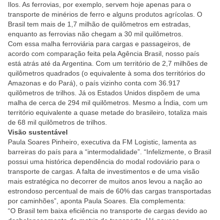
Ilos. As ferrovias, por exemplo, servem hoje apenas para o
transporte de minérios de ferro e alguns produtos agrícolas. O
Brasil tem mais de 1,7 milhão de quilômetros em estradas,
enquanto as ferrovias não chegam a 30 mil quilômetros.
Com essa malha ferroviária para cargas e passageiros, de
acordo com comparação feita pela Agência Brasil, nosso país
está atrás até da Argentina. Com um território de 2,7 milhões de
quilômetros quadrados (o equivalente à soma dos territórios do
Amazonas e do Pará), o país vizinho conta com 36.917
quilômetros de trilhos. Já os Estados Unidos dispõem de uma
malha de cerca de 294 mil quilômetros. Mesmo a Índia, com um
território equivalente a quase metade do brasileiro, totaliza mais
de 68 mil quilômetros de trilhos.
Visão sustentável
Paula Soares Pinheiro, executiva da FM Logistic, lamenta as
barreiras do país para a “intermodalidade”. “Infelizmente, o Brasil
possui uma histórica dependência do modal rodoviário para o
transporte de cargas. A falta de investimentos e de uma visão
mais estratégica no decorrer de muitos anos levou a nação ao
estrondoso percentual de mais de 60% das cargas transportadas
por caminhões”, aponta Paula Soares. Ela complementa:
“O Brasil tem baixa eficiência no transporte de cargas devido ao