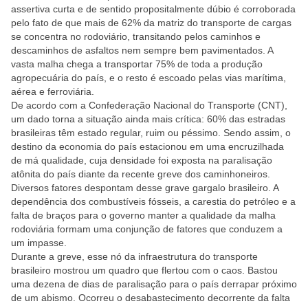
assertiva curta e de sentido propositalmente dúbio é corroborada
pelo fato de que mais de 62% da matriz do transporte de cargas
se concentra no rodoviário, transitando pelos caminhos e
descaminhos de asfaltos nem sempre bem pavimentados. A
vasta malha chega a transportar 75% de toda a produção
agropecuária do país, e o resto é escoado pelas vias marítima,
aérea e ferroviária.
De acordo com a Confederação Nacional do Transporte (CNT),
um dado torna a situação ainda mais crítica: 60% das estradas
brasileiras têm estado regular, ruim ou péssimo. Sendo assim, o
destino da economia do país estacionou em uma encruzilhada
de má qualidade, cuja densidade foi exposta na paralisação
atônita do país diante da recente greve dos caminhoneiros.
Diversos fatores despontam desse grave gargalo brasileiro. A
dependência dos combustíveis fósseis, a carestia do petróleo e a
falta de braços para o governo manter a qualidade da malha
rodoviária formam uma conjunção de fatores que conduzem a
um impasse.
Durante a greve, esse nó da infraestrutura do transporte
brasileiro mostrou um quadro que flertou com o caos. Bastou
uma dezena de dias de paralisação para o país derrapar próximo
de um abismo. Ocorreu o desabastecimento decorrente da falta