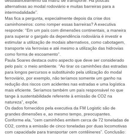
desbalanceamento da matriz de transporte. Há poucas
alternativas ao modal rodoviário e muitas barreiras para a
intermodalidade”.
Mas fica a pergunta, especialmente depois da crise dos
caminhoneiros: como romper essas barreiras? A executiva
responde: “Em um país com dimensões continentais, a maneira
para superar o gargalo da dependência rodoviária é investir e
estimular a utilização de modais alternativos, como cabotagem,
transporte via ferrovias e até mesmo a utilização das hidrovias
como forma de escoamento”.
Paula Soares destaca outro aspecto que deve ser considerado
pelo país: o meio ambiente. “Ao tirar os caminhões das estradas
para longos percursos e substituindo pela utilização do modal
ferroviário, por exemplo, não teríamos somente um ganho na
redução dos riscos com acidentes nas estradas e uma logística
mais eficiente. Seríamos também um país responsável no que
tange à sustentabilidade referente à emissão de CO2 na
natureza”, expõe.
Os dados fornecidos pela executiva da FM Logistic são de
grandes dimensões e, ao mesmo tempo, preocupantes.
Conforme ela, “cem caminhões emitem cerca de 72 toneladas de
CO2, contra a emissão de cinco toneladas por duas locomotivas
com capacidade para transportar cem contêineres”. Conclusão: