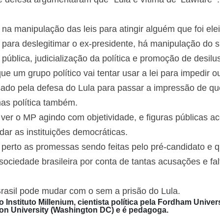
a manipulação das leis para atingir alguém que foi eleit
ara deslegitimar o ex-presidente, há manipulação do sis
ão pública, judicialização da política e promoção de desi
que um grupo político vai tentar usar a lei para impedir 
sado pela defesa do Lula para passar a impressão de qu
mas política também.
 ver o MP agindo com objetividade, e figuras públicas 
ar as instituições democráticas.
erto as promessas sendo feitas pelo pré-candidato e qu
 sociedade brasileira por conta de tantas acusações e fa
rasil pode mudar com o sem a prisão do Lula.
do Instituto Millenium, cientista política pela Fordham Univ
on University (Washington DC) e é pedagoga.