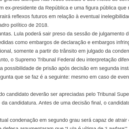
um ex-presidente da República e uma figura pública qu
airá reflexos futuros em relação à eventual inelegibilid
dro político de 2018.
ntas. Lula poderá sair preso da sessão de julgamento do
medidas como embargos de declaração e embargos infrin
cional, somente a partir do trânsito em julgado da cond
nto, o Supremo Tribunal Federal deu interpretação difere
r a possibilidade de prisão após decisão em segunda inst
gunta que se faz é a seguinte: mesmo em caso de even
 do candidato deverão ser apreciadas pelo Tribunal Supe
 da candidatura. Antes de uma decisão final, o candida
ual condenação em segundo grau será capaz de atrair os
defesa argumentaram que “Lula é vítima de ‘Lawfare’”.