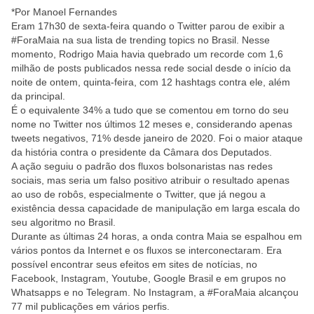
*Por Manoel Fernandes
Eram 17h30 de sexta-feira quando o Twitter parou de exibir a
#ForaMaia na sua lista de trending topics no Brasil. Nesse
momento, Rodrigo Maia havia quebrado um recorde com 1,6
milhão de posts publicados nessa rede social desde o início da
noite de ontem, quinta-feira, com 12 hashtags contra ele, além
da principal.
É o equivalente 34% a tudo que se comentou em torno do seu
nome no Twitter nos últimos 12 meses e, considerando apenas
tweets negativos, 71% desde janeiro de 2020. Foi o maior ataque
da história contra o presidente da Câmara dos Deputados.
A ação seguiu o padrão dos fluxos bolsonaristas nas redes
sociais, mas seria um falso positivo atribuir o resultado apenas
ao uso de robôs, especialmente o Twitter, que já negou a
existência dessa capacidade de manipulação em larga escala do
seu algoritmo no Brasil.
Durante as últimas 24 horas, a onda contra Maia se espalhou em
vários pontos da Internet e os fluxos se interconectaram. Era
possível encontrar seus efeitos em sites de notícias, no
Facebook, Instagram, Youtube, Google Brasil e em grupos no
Whatsapps e no Telegram. No Instagram, a #ForaMaia alcançou
77 mil publicações em vários perfis.