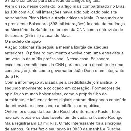
e traz o conteúdo para sua rede de amigos digitais.
Além disso, nesse contexto, o artigo mais compartilhado no Brasil
às 19h com 410 mil interações havia sido publicado pelo site
bolsonarista Pleno News e trazia críticas a Maia. O segundo era
o presidente Bolsonaro (398 mil interações) falando da mudança
no Ministério da Saúde e o terceiro da CNN com a entrevista de
Bolsonaro (325 mil) atacando Maia.
O modelo de ação
A ação bolsonarista seguiu a mesma liturgia de ataques
anteriores. O primeiro movimento envolve com uma entrevista a
um veículo da mídia profissional. Nesse caso, Bolsonaro
escolheu a versão local da CNN para acusar o desafeto de uma
conspiração junto com o governador João Doria e um integrante
do STF.
Com a informação avalizada pela credibilidade jornalística, o
segundo movimento é colocado em operação. Formadores de
opinião do mundo bolsonarista, como o próprio filho do
presidente, e influenciadores digitais entram divulgando conteúdo
da entrevista e convocando a militância a republicar.
Ontem foi o caso de Leandro Ruschel e Bernardo Kuster. Eles
não são robôs e os dois tweets, um de cada, criticando Rodrigo
Maia registraram 10 mil RTs. O fato interessante foi a sincronia
de ambos. Kuster fez o seu texto às 9h30 da manhã e Ruschel