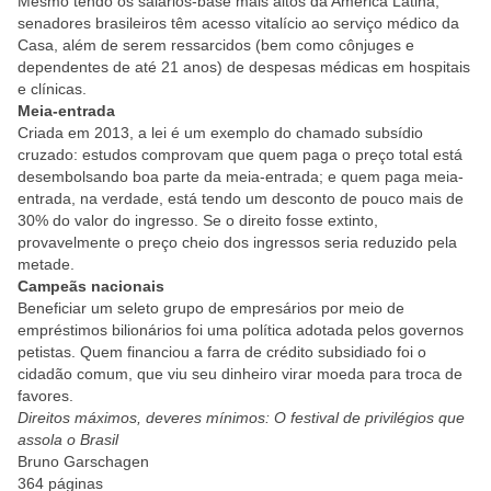
Mesmo tendo os salários-base mais altos da América Latina,
senadores brasileiros têm acesso vitalício ao serviço médico da
Casa, além de serem ressarcidos (bem como cônjuges e
dependentes de até 21 anos) de despesas médicas em hospitais
e clínicas.
Meia-entrada
Criada em 2013, a lei é um exemplo do chamado subsídio
cruzado: estudos comprovam que quem paga o preço total está
desembolsando boa parte da meia-entrada; e quem paga meia-
entrada, na verdade, está tendo um desconto de pouco mais de
30% do valor do ingresso. Se o direito fosse extinto,
provavelmente o preço cheio dos ingressos seria reduzido pela
metade.
Campeãs nacionais
Beneficiar um seleto grupo de empresários por meio de
empréstimos bilionários foi uma política adotada pelos governos
petistas. Quem financiou a farra de crédito subsidiado foi o
cidadão comum, que viu seu dinheiro virar moeda para troca de
favores.
Direitos máximos, deveres mínimos: O festival de privilégios que
assola o Brasil
Bruno Garschagen
364 páginas