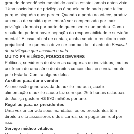
grau de dependência mental do auxílio estatal jamais antes visto.
“Uma sociedade de privilégios é aquela onde nada pode faltar,
porque ninguém quer perder. Quando a perda acontece, produz
um vazio de sentido que tentará ser compensado por mais
privilégios formais por parte de quem sente que perdeu. Como
resultado, poderá haver negação da responsabilidade e servidão
mental.” E essa, afinal de contas, acaba sendo o resultado mais
prejudicial – e que mais deve ser combatido – diante do
Festival
de privilégios que assolam o país
.
MUITO PRIVILÉGIO, POUCOS DEVERES
Políticos, servidores de diversas categorias ou indivíduos, muitos
usufruem de uma série de direitos concedidos, essencialmente,
pelo Estado. Confira alguns deles:
Auxílios para dar e vender
A concessão generalizada de auxílio-moradia, auxílio-
alimentação e auxílio-saúde faz com que 26 tribunais estaduais
de Justiça gastem R$ 890 milhões por ano.
Regalias para ex-presidentes
Uma vez encerrado seus mandatos, os ex-presidentes têm
direito a oito assessores e dois carros, sem pagar um real por
isso.
Serviço médico vitalício