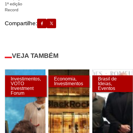
1ª edição
Record
Compartilhe:
VEJA TAMBÉM
Investimentos
,
Economia
,
Brasil de
VOTO
Investimentos
Ideias
,
Investment
Eventos
Forum