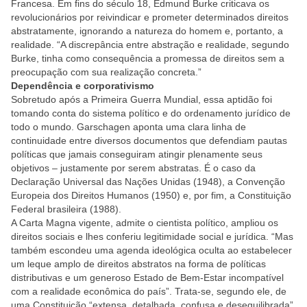
Francesa. Em fins do século 18, Edmund Burke criticava os
revolucionários por reivindicar e prometer determinados direitos
abstratamente, ignorando a natureza do homem e, portanto, a
realidade. “A discrepância entre abstração e realidade, segundo
Burke, tinha como consequência a promessa de direitos sem a
preocupação com sua realização concreta.”
Dependência e corporativismo
Sobretudo após a Primeira Guerra Mundial, essa aptidão foi
tomando conta do sistema político e do ordenamento jurídico de
todo o mundo. Garschagen aponta uma clara linha de
continuidade entre diversos documentos que defendiam pautas
políticas que jamais conseguiram atingir plenamente seus
objetivos – justamente por serem abstratas. É o caso da
Declaração Universal das Nações Unidas (1948), a Convenção
Europeia dos Direitos Humanos (1950) e, por fim, a Constituição
Federal brasileira (1988).
A Carta Magna vigente, admite o cientista político, ampliou os
direitos sociais e lhes conferiu legitimidade social e jurídica. “Mas
também escondeu uma agenda ideológica oculta ao estabelecer
um leque amplo de direitos abstratos na forma de políticas
distributivas e um generoso Estado de Bem-Estar incompatível
com a realidade econômica do país”. Trata-se, segundo ele, de
uma Constituição “extensa, detalhada, confusa e desequilibrada”,