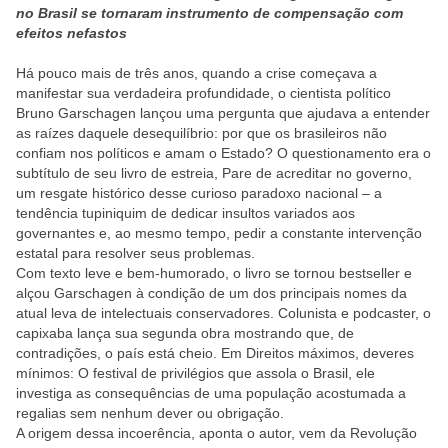
no Brasil se tornaram instrumento de compensação com
efeitos nefastos
Há pouco mais de três anos, quando a crise começava a
manifestar sua verdadeira profundidade, o cientista político
Bruno Garschagen lançou uma pergunta que ajudava a entender
as raízes daquele desequilíbrio: por que os brasileiros não
confiam nos políticos e amam o Estado? O questionamento era o
subtítulo de seu livro de estreia, Pare de acreditar no governo,
um resgate histórico desse curioso paradoxo nacional – a
tendência tupiniquim de dedicar insultos variados aos
governantes e, ao mesmo tempo, pedir a constante intervenção
estatal para resolver seus problemas.
Com texto leve e bem-humorado, o livro se tornou bestseller e
alçou Garschagen à condição de um dos principais nomes da
atual leva de intelectuais conservadores. Colunista e podcaster, o
capixaba lança sua segunda obra mostrando que, de
contradições, o país está cheio. Em Direitos máximos, deveres
mínimos: O festival de privilégios que assola o Brasil, ele
investiga as consequências de uma população acostumada a
regalias sem nenhum dever ou obrigação.
A origem dessa incoerência, aponta o autor, vem da Revolução