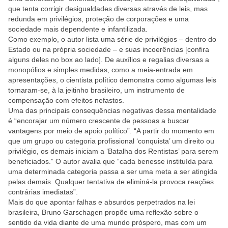
que tenta corrigir desigualdades diversas através de leis, mas
redunda em privilégios, proteção de corporações e uma
sociedade mais dependente e infantilizada.
Como exemplo, o autor lista uma série de privilégios – dentro do
Estado ou na própria sociedade – e suas incoerências [confira
alguns deles no box ao lado]. De auxílios e regalias diversas a
monopólios e simples medidas, como a meia-entrada em
apresentações, o cientista político demonstra como algumas leis
tornaram-se, à la jeitinho brasileiro, um instrumento de
compensação com efeitos nefastos.
Uma das principais consequências negativas dessa mentalidade
é “encorajar um número crescente de pessoas a buscar
vantagens por meio de apoio político”. “A partir do momento em
que um grupo ou categoria profissional ‘conquista’ um direito ou
privilégio, os demais iniciam a ‘Batalha dos Rentistas’ para serem
beneficiados.” O autor avalia que “cada benesse instituída para
uma determinada categoria passa a ser uma meta a ser atingida
pelas demais. Qualquer tentativa de eliminá-la provoca reações
contrárias imediatas”.
Mais do que apontar falhas e absurdos perpetrados na lei
brasileira, Bruno Garschagen propõe uma reflexão sobre o
sentido da vida diante de uma mundo próspero, mas com um