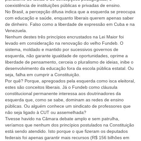
coexistência de instituições públicas e privadas de ensino.
No Brasil, a percepção difusa indica que a esquerda se preocupa
com educação e saúde, enquanto liberais querem apenas saber
de dinheiro. Falso como a liberdade de expressão em Cuba e na
Venezuela.
Nenhum destes três princípios encrustados na Lei Maior foi
levado em consideração na renovação do velho Fundeb. O
sistema, moldado e mantido por sucessivos governos de
esquerda, não garante igualdade de oportunidades, oprime a
liberdade de pensamento, cerceia o pluralismo de ideias, inibe o
desenvolvimento da educação fora da escola pública estatal. Ou
seja, falha em cumprir a Constituição.
Por quê? Porque, apregoados pela esquerda como isca eleitoral,
estes são conceitos liberais. Já o Fundeb como cláusula
constitucional permanente interessa aos doutrinadores da
esquerda que, como se sabe, dominam as redes de ensino
públicas. Ou alguém conhece um sindicato de professores que
não seja ligado à CUT ou assemelhada?
Tivesse havido na Câmara debate amplo e sem patrulha,
veríamos que nenhum dos princípios postulados na Constituição
está sendo atendido. Isto porque o que fizeram os deputados
federais foi apenas garantir mais recursos (R$ 156 bilhões em