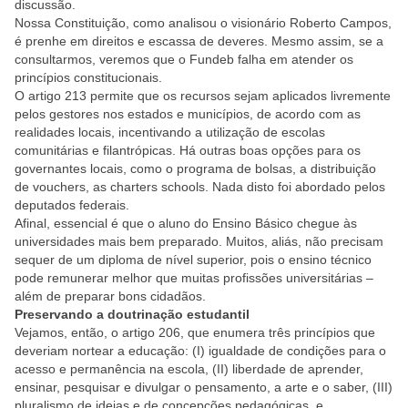
discussão.
Nossa Constituição, como analisou o visionário Roberto Campos,
é prenhe em direitos e escassa de deveres. Mesmo assim, se a
consultarmos, veremos que o Fundeb falha em atender os
princípios constitucionais.
O artigo 213 permite que os recursos sejam aplicados livremente
pelos gestores nos estados e municípios, de acordo com as
realidades locais, incentivando a utilização de escolas
comunitárias e filantrópicas. Há outras boas opções para os
governantes locais, como o programa de bolsas, a distribuição
de vouchers, as charters schools. Nada disto foi abordado pelos
deputados federais.
Afinal, essencial é que o aluno do Ensino Básico chegue às
universidades mais bem preparado. Muitos, aliás, não precisam
sequer de um diploma de nível superior, pois o ensino técnico
pode remunerar melhor que muitas profissões universitárias –
além de preparar bons cidadãos.
Preservando a doutrinação estudantil
Vejamos, então, o artigo 206, que enumera três princípios que
deveriam nortear a educação: (I) igualdade de condições para o
acesso e permanência na escola, (II) liberdade de aprender,
ensinar, pesquisar e divulgar o pensamento, a arte e o saber, (III)
pluralismo de ideias e de concepções pedagógicas, e