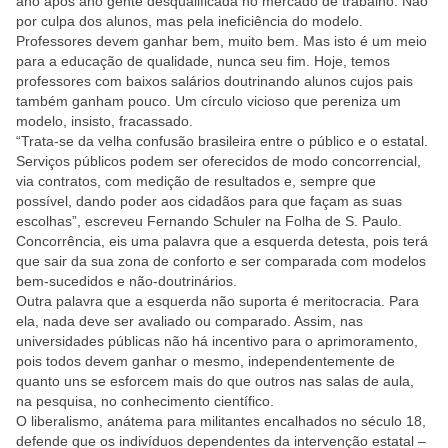
ano após ano gente desqualificada no mercado de trabalho. Não
por culpa dos alunos, mas pela ineficiência do modelo.
Professores devem ganhar bem, muito bem. Mas isto é um meio
para a educação de qualidade, nunca seu fim. Hoje, temos
professores com baixos salários doutrinando alunos cujos pais
também ganham pouco. Um círculo vicioso que pereniza um
modelo, insisto, fracassado.
“Trata-se da velha confusão brasileira entre o público e o estatal.
Serviços públicos podem ser oferecidos de modo concorrencial,
via contratos, com medição de resultados e, sempre que
possível, dando poder aos cidadãos para que façam as suas
escolhas”, escreveu Fernando Schuler na Folha de S. Paulo.
Concorrência, eis uma palavra que a esquerda detesta, pois terá
que sair da sua zona de conforto e ser comparada com modelos
bem-sucedidos e não-doutrinários.
Outra palavra que a esquerda não suporta é meritocracia. Para
ela, nada deve ser avaliado ou comparado. Assim, nas
universidades públicas não há incentivo para o aprimoramento,
pois todos devem ganhar o mesmo, independentemente de
quanto uns se esforcem mais do que outros nas salas de aula,
na pesquisa, no conhecimento científico.
O liberalismo, anátema para militantes encalhados no século 18,
defende que os indivíduos dependentes da intervenção estatal –