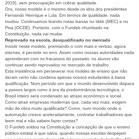
2019), sem preocupação em cobrar qualidade.
Ora, nosso modelo é o mesmo desde os idos dos presidentes
Fernando Henrique e Lula. Em termos de qualidade, nada
mudou. Continuamos tirando notas baixas no Ideb (MEC) e no
Pisa (OCDE). Portanto, com o Fundeb chumbado na
Constituição, nada vai mudar.
Reprovado na escola, desqualificado no mercado
Insistir neste modelo, premiando-o com mais e verbas, agora
eternas, é persistir no erro. Assim como nossas autoridades nada
aprenderam com os fracassos do passado, os alunos vão
continuar sendo reprovados no mercado de trabalho.
Esta insistência em perseverar nos moldes de ensino que não
deram certo não condena apenas nossos estudantes à baixa
qualificação. Num período em que o mundo desenvolvido dispara
a passos largos rumo à era da predominância tecnológica, o
Brasil inteiro será condenado ao atraso econômico e social.
Como atrair empresas modernas que, cada vez mais, exigem
mão de obra muito qualificada? Como, num mundo onde a
automação cresce aceleradamente, contratar trabalhadores que
leem mal e não sabem fazer contas?
O Fundeb soldou na Constituição a concepção de que o ensino
público estatal é que salva, quando nossas escolas despejam