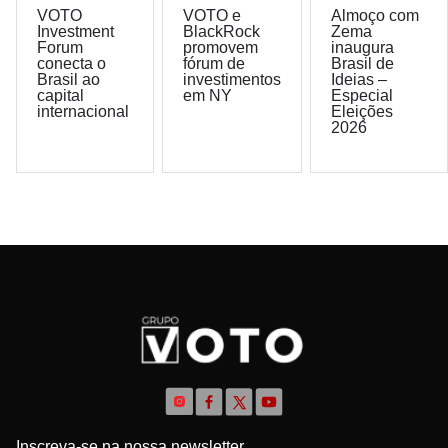
VOTO
VOTO e
Almoço com
Investment
BlackRock
Zema
Forum
promovem
inaugura
conecta o
fórum de
Brasil de
Brasil ao
investimentos
Ideias –
capital
em NY
Especial
internacional
Eleições
2026
Inscreva-se na nossa newsletter