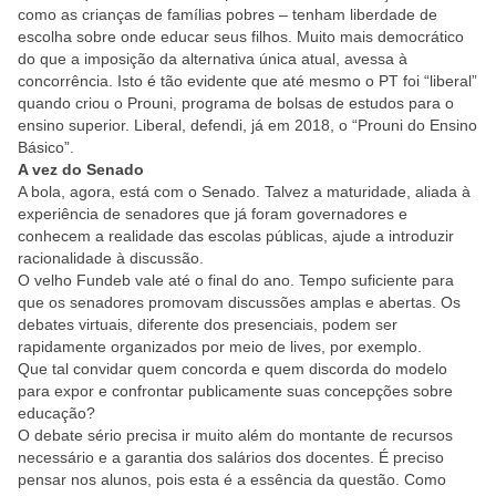
como as crianças de famílias pobres – tenham liberdade de
escolha sobre onde educar seus filhos. Muito mais democrático
do que a imposição da alternativa única atual, avessa à
concorrência. Isto é tão evidente que até mesmo o PT foi “liberal”
quando criou o Prouni, programa de bolsas de estudos para o
ensino superior. Liberal, defendi, já em 2018, o “Prouni do Ensino
Básico”.
A vez do Senado
A bola, agora, está com o Senado. Talvez a maturidade, aliada à
experiência de senadores que já foram governadores e
conhecem a realidade das escolas públicas, ajude a introduzir
racionalidade à discussão.
O velho Fundeb vale até o final do ano. Tempo suficiente para
que os senadores promovam discussões amplas e abertas. Os
debates virtuais, diferente dos presenciais, podem ser
rapidamente organizados por meio de lives, por exemplo.
Que tal convidar quem concorda e quem discorda do modelo
para expor e confrontar publicamente suas concepções sobre
educação?
O debate sério precisa ir muito além do montante de recursos
necessário e a garantia dos salários dos docentes. É preciso
pensar nos alunos, pois esta é a essência da questão. Como