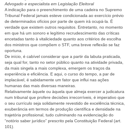
Advogado e especialista em Legislação Eleitoral
A indicação para o preenchimento de uma cadeira no Supremo
Tribunal Federal jamais esteve condicionada ao exercício prévio
de determinados ofícios por parte de quem irá ocupá-la. É
verdade que existem outros requisitos. Entretanto, no momento
em que há um sonoro e legítimo recrudescimento das críticas
encetadas tanto à vitaliciedade quanto aos critérios de escolha
dos ministros que compõem o STF, uma breve reflexão se faz
oportuna.
De início, é cabível considerar que a partir da labuta praticada,
seja qual for, tanto no setor público quanto na atividade privada,
da mais singela a mais complexa, emergem os traços da
experiência e eficiência. E aqui, o curso do tempo, a par de
implacável, é sabidamente um fator que influi nas ações
humanas das mais diversas maneiras.
Relativamente àquele ou àquela que almeja exercer a judicatura
num tribunal que profere decisões irrecorríveis, é imperativo que
o seu currículo seja solidamente revestido de excelência técnica,
exuberância em termos de produção científica e densidade na
trajetória profissional, tudo culminando na evidenciação do
“notório saber jurídico” prescrito pela Constituição Federal (art.
101).