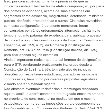
Isso, por consequência, fomenta a premissa de que as
indicações estejam lastreadas na efetiva comprovação, por parte
dos nomes selecionados, acerca de suas atividades em
segmentos como advocacia, magistratura, defensoria, ministério
público, docência, procuradorias e outras. Cláusulas revestidas
com essa configuração, é pertinente mencionar, foram
consagradas por vários ordenamentos internacionais há muito
tempo enquanto patamar de exigência para viabilizar o acesso
de indicados às cortes constitucionais da Espanha (Constituição
Espanhola, art. 159, nº 2), da Romênia (Constituição da
Romênia, art. 143) e da Itália (Constituição Italiana, art. 135),
para citar apenas alguns exemplos.
Ainda é importante realçar que o atual formato de designações
para o STF, perdurando praticamente inalterado desde a
Constituição de 1891 (art. 56), tem sido alvo de incisivas
objeções por respeitáveis estudiosos, operadores jurídicos e
congressistas, bem como por diversas propostas legislativas
visando alterar o standart vigente.
Não obstante eventuais resistências e resmungos ressoados
aqui ou acolá, o aperfeiçoamento ora pugnado encontra amparo
no próprio texto constitucional na medida em que o mesmo
estabeleceu, dentre outras imposições para o desempenho de
funções públicas, em “qualquer dos Poderes da União” (art. 37),