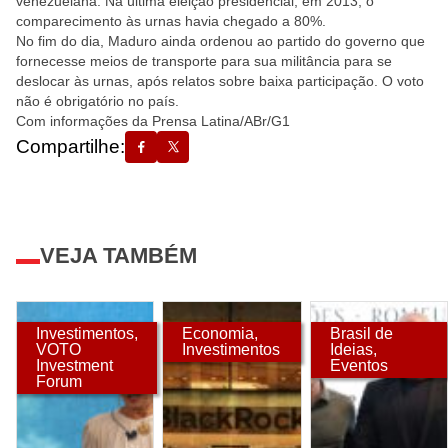
venezuelana. Na última eleição presidencial, em 2013, o
comparecimento às urnas havia chegado a 80%.
No fim do dia, Maduro ainda ordenou ao partido do governo que
fornecesse meios de transporte para sua militância para se
deslocar às urnas, após relatos sobre baixa participação. O voto
não é obrigatório no país.
Com informações da Prensa Latina/ABr/G1
Compartilhe:
VEJA TAMBÉM
Investimentos
,
Economia
,
Brasil de
VOTO
Investimentos
Ideias
,
Investment
Eventos
Forum