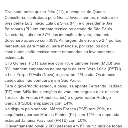
Divulgada nesta quinta-feira (11), a pesquisa da Quaest
Consultoria, contratada pela Genial Investimentos, mostra o ex-
presidente Luiz Inácio Lula da Silva (PT) e o presidente Jair
Bolsonaro (PL) em empate técnico no estado de São Paulo.
No estado, Lula tem 37% das intenções de voto, enquanto
Bolsonaro aparece com 35%. A margem de erro é de 2,4 pontos
percentuais para mais ou para menos e, por isso, os dois
candidatos estão tecnicamente empatados no levantamento
estimulado.
Ciro Gomes (PDT) aparece com 7% e Simone Tebet (MDB) tem
3%, também empatados na margem de erro. Vera Lúcia (PSTU)
e Luiz Felipe D’Avila (Novo) registraram 1% cada. Os demais
candidatos não pontuaram em São Paulo.
Para o governo do estado, a pesquisa aponta Fernando Haddad
(PT) com 34% das intenções de voto, em seguida o ex-ministro
Tarcísio de Freitas (Republicanos) e o governador Rodrigo
Garcia (PSDB), empatados com 14%.
Na disputa pelo senado, Márcio França (PSB) tem 29%, na
sequência aparece Marcos Pontes (PL) com 12% e a deputada
estadual Janaina Paschoal (PRTB) com 10%.
O levantamento ouviu 2.000 pessoas em 87 municípios de todas