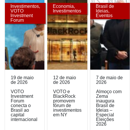
Investimentos
,
Economia
,
Brasil de
VOTO
Investimentos
Ideias
,
Investment
Eventos
Forum
19 de maio
12 de maio
7 de maio de
de 2026
de 2026
2026
VOTO
VOTO e
Almoço com
Investment
BlackRock
Zema
Forum
promovem
inaugura
conecta o
fórum de
Brasil de
Brasil ao
investimentos
Ideias –
capital
em NY
Especial
internacional
Eleições
2026