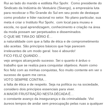
Rui ao lado do marido e estilista Rui Spohr. Como presidente do
Sindicato da Indústria do Vestuário (Sivergs), a empresária luta
para recolocar o Rio Grande do Sul em seu posto de destaque
como produtor e líder nacional no setor. No plano particular, sua
meta é criar o Instituto Rui Spohr, com local para museu e
escola, no qual aprendizagem, conhecimento e criação na área
da moda possam ser perpetuados e disseminados.
O QUE ME TIRA DO SÉRIO É…
a naturalidade com que a falta de ética e de comprometimento
são aceitas. São princípios básicos que hoje parecem
irrelevantes de um modo geral. Isso é absurdo!
FICO FELIZ QUANDO…
vejo amigos alcançando sucesso. Sei o quanto é árduo o
trabalho que se realiza para conquistar objetivos. Assim como
fico feliz com as minhas conquistas, fico muito contente em ver o
sucesso de quem me cerca.
VOTO SEMPRE CONTRA…
a falta de ética e de respeito. Seja na política ou na sociedade,
considero dois princípios essenciais para viver.
A MAIOR FRUSTRAÇÃO NESTA DÉCADA É…
o constante avanço da insegurança e da criminalidade. Vivi
áureos tempos de andar sem preocupação pelas ruas a qualquer