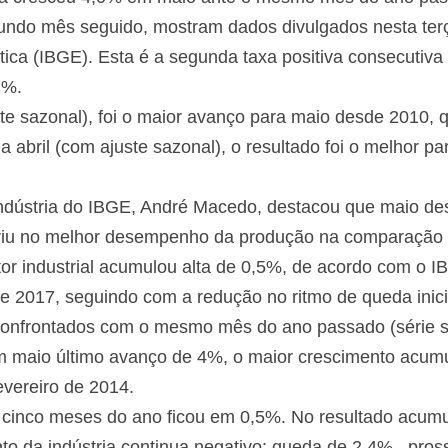
ndo mês seguido, mostram dados divulgados nesta terça-f
stica (IBGE). Esta é a segunda taxa positiva consecutiva 
1%.
e sazonal), foi o maior avanço para maio desde 2010, 
 a abril (com ajuste sazonal), o resultado foi o melhor 
dústria do IBGE, André Macedo, destacou que maio dest
eriu no melhor desempenho da produção na comparação 
tor industrial acumulou alta de 0,5%, de acordo com o 
e 2017, seguindo com a redução no ritmo de queda inic
nfrontados com o mesmo mês do ano passado (série se
 em maio último avanço de 4%, o maior crescimento acumul
vereiro de 2014.
 cinco meses do ano ficou em 0,5%. No resultado acumu
to da indústria continua negativo: queda de 2,4% , pro