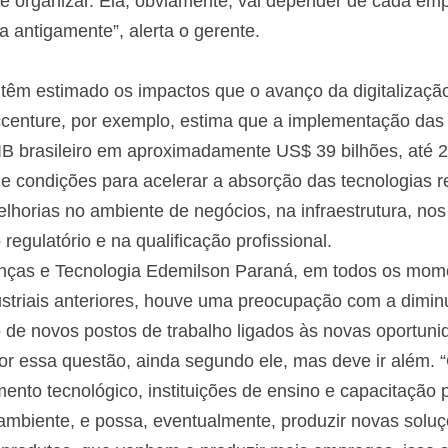
 organizar. Ela, obviamente, vai depender de cada emp
antigamente”, alerta o gerente.
 têm estimado os impactos que o avanço da digitalizaçã
centure, por exemplo, estima que a implementação das t
PIB brasileiro em aproximadamente US$ 39 bilhões, até 
ie condições para acelerar a absorção das tecnologias 
horias no ambiente de negócios, na infraestrutura, no
regulatório e na qualificação profissional.
anças e Tecnologia Edemilson Paraná, em todos os mom
ustriais anteriores, houve uma preocupação com a diminu
 de novos postos de trabalho ligados às novas oportun
 essa questão, ainda segundo ele, mas deve ir além. “C
nto tecnológico, instituições de ensino e capacitação p
ambiente, e possa, eventualmente, produzir novas solu