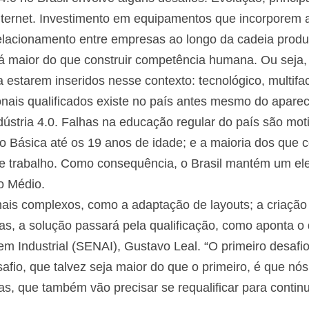
internet. Investimento em equipamentos que incorporem 
elacionamento entre empresas ao longo da cadeia produt
á maior do que construir competência humana. Ou seja,
 estarem inseridos nesse contexto: tecnológico, multiface
ionais qualificados existe no país antes mesmo do apare
dústria 4.0. Falhas na educação regular do país são mo
 Básica até os 19 anos de idade; e a maioria dos que 
e trabalho. Como consequência, o Brasil mantém um e
o Médio.
mais complexos, como a adaptação de layouts; a criação
s, a solução passará pela qualificação, como aponta o 
m Industrial (SENAI), Gustavo Leal. “O primeiro desafi
afio, que talvez seja maior do que o primeiro, é que n
as, que também vão precisar se requalificar para contin