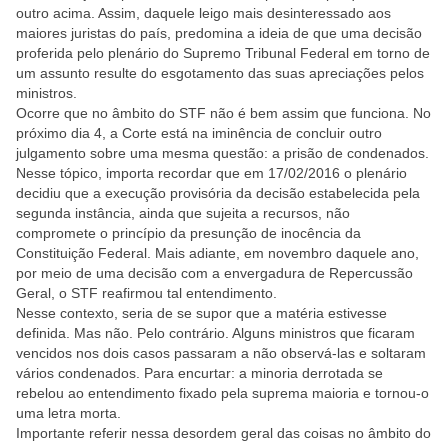
outro acima. Assim, daquele leigo mais desinteressado aos
maiores juristas do país, predomina a ideia de que uma decisão
proferida pelo plenário do Supremo Tribunal Federal em torno de
um assunto resulte do esgotamento das suas apreciações pelos
ministros.
Ocorre que no âmbito do STF não é bem assim que funciona. No
próximo dia 4, a Corte está na iminência de concluir outro
julgamento sobre uma mesma questão: a prisão de condenados.
Nesse tópico, importa recordar que em 17/02/2016 o plenário
decidiu que a execução provisória da decisão estabelecida pela
segunda instância, ainda que sujeita a recursos, não
compromete o princípio da presunção de inocência da
Constituição Federal. Mais adiante, em novembro daquele ano,
por meio de uma decisão com a envergadura de Repercussão
Geral, o STF reafirmou tal entendimento.
Nesse contexto, seria de se supor que a matéria estivesse
definida. Mas não. Pelo contrário. Alguns ministros que ficaram
vencidos nos dois casos passaram a não observá-las e soltaram
vários condenados. Para encurtar: a minoria derrotada se
rebelou ao entendimento fixado pela suprema maioria e tornou-o
uma letra morta.
Importante referir nessa desordem geral das coisas no âmbito do