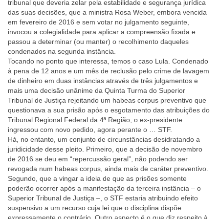
tribunal que deveria zelar pela estabilidade e segurança jurídica
das suas decisões, que a ministra Rosa Weber, embora vencida
em fevereiro de 2016 e sem votar no julgamento seguinte,
invocou a colegialidade para aplicar a compreensão fixada e
passou a determinar (ou manter) o recolhimento daqueles
condenados na segunda instância.
Tocando no ponto que interessa, temos o caso Lula. Condenado
à pena de 12 anos e um mês de reclusão pelo crime de lavagem
de dinheiro em duas instâncias através de três julgamentos e
mais uma decisão unânime da Quinta Turma do Superior
Tribunal de Justiça rejeitando um habeas corpus preventivo que
questionava a sua prisão após o esgotamento das atribuições do
Tribunal Regional Federal da 4ª Região, o ex-presidente
ingressou com novo pedido, agora perante o … STF.
Há, no entanto, um conjunto de circunstâncias desidratando a
juridicidade desse pleito. Primeiro, que a decisão de novembro
de 2016 se deu em “repercussão geral”, não podendo ser
revogada num habeas corpus, ainda mais de caráter preventivo.
Segundo, que a vingar a ideia de que as prisões somente
poderão ocorrer após a manifestação da terceira instância – o
Superior Tribunal de Justiça –, o STF estaria atribuindo efeito
suspensivo a um recurso cuja lei que o disciplina dispõe
expressamente o contrário. Outro aspecto é o que diz respeito à