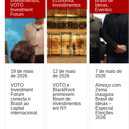
Investimentos
,
Economia
,
Brasil de
VOTO
Investimentos
Ideias
,
Investment
Eventos
Forum
19 de maio
12 de maio
7 de maio de
de 2026
de 2026
2026
VOTO
VOTO e
Almoço com
Investment
BlackRock
Zema
Forum
promovem
inaugura
conecta o
fórum de
Brasil de
Brasil ao
investimentos
Ideias –
capital
em NY
Especial
internacional
Eleições
2026