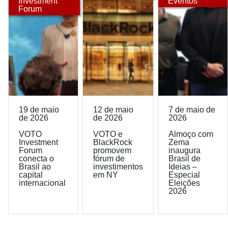
Investment
Eventos
Forum
19 de maio
12 de maio
7 de maio de
de 2026
de 2026
2026
VOTO
VOTO e
Almoço com
Investment
BlackRock
Zema
Forum
promovem
inaugura
conecta o
fórum de
Brasil de
Brasil ao
investimentos
Ideias –
capital
em NY
Especial
internacional
Eleições
2026