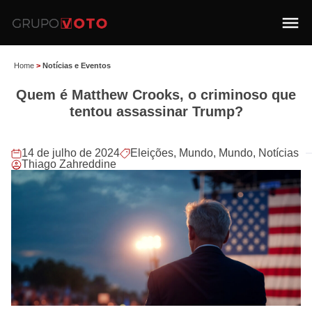
Home
>
Notícias e Eventos
Quem é Matthew Crooks, o criminoso que
tentou assassinar Trump?
14 de julho de 2024
Eleições
,
Mundo
,
Mundo
,
Notícias
Thiago Zahreddine