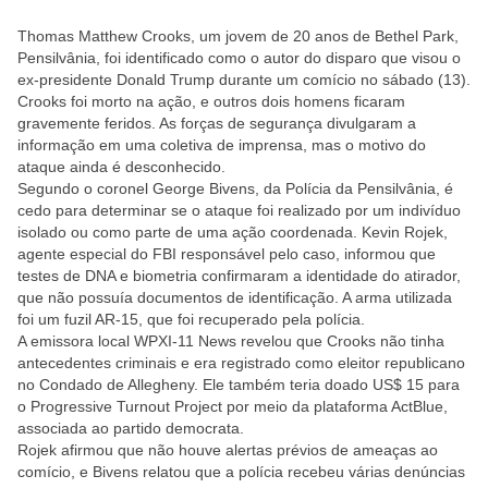
Thomas Matthew Crooks, um jovem de 20 anos de Bethel Park,
Pensilvânia, foi identificado como o autor do disparo que visou o
ex-presidente Donald Trump durante um comício no sábado (13).
Crooks foi morto na ação, e outros dois homens ficaram
gravemente feridos. As forças de segurança divulgaram a
informação em uma coletiva de imprensa, mas o motivo do
ataque ainda é desconhecido.
Segundo o coronel George Bivens, da Polícia da Pensilvânia, é
cedo para determinar se o ataque foi realizado por um indivíduo
isolado ou como parte de uma ação coordenada. Kevin Rojek,
agente especial do FBI responsável pelo caso, informou que
testes de DNA e biometria confirmaram a identidade do atirador,
que não possuía documentos de identificação. A arma utilizada
foi um fuzil AR-15, que foi recuperado pela polícia.
A emissora local WPXI-11 News revelou que Crooks não tinha
antecedentes criminais e era registrado como eleitor republicano
no Condado de Allegheny. Ele também teria doado US$ 15 para
o Progressive Turnout Project por meio da plataforma ActBlue,
associada ao partido democrata.
Rojek afirmou que não houve alertas prévios de ameaças ao
comício, e Bivens relatou que a polícia recebeu várias denúncias