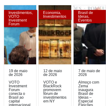
Investimentos
,
Economia
,
Brasil de
VOTO
Investimentos
Ideias
,
Investment
Eventos
Forum
19 de maio
12 de maio
7 de maio de
de 2026
de 2026
2026
VOTO
VOTO e
Almoço com
Investment
BlackRock
Zema
Forum
promovem
inaugura
conecta o
fórum de
Brasil de
Brasil ao
investimentos
Ideias –
capital
em NY
Especial
internacional
Eleições