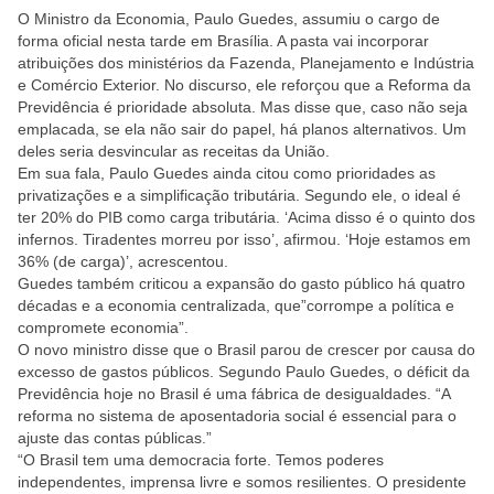
O Ministro da Economia, Paulo Guedes, assumiu o cargo de
forma oficial nesta tarde em Brasília. A pasta vai incorporar
atribuições dos ministérios da Fazenda, Planejamento e Indústria
e Comércio Exterior. No discurso, ele reforçou que a Reforma da
Previdência é prioridade absoluta. Mas disse que, caso não seja
emplacada, se ela não sair do papel, há planos alternativos. Um
deles seria desvincular as receitas da União.
Em sua fala, Paulo Guedes ainda citou como prioridades as
privatizações e a simplificação tributária. Segundo ele, o ideal é
ter 20% do PIB como carga tributária. ‘Acima disso é o quinto dos
infernos. Tiradentes morreu por isso’, afirmou. ‘Hoje estamos em
36% (de carga)’, acrescentou.
Guedes também criticou a expansão do gasto público há quatro
décadas e a economia centralizada, que”corrompe a política e
compromete economia”.
O novo ministro disse que o Brasil parou de crescer por causa do
excesso de gastos públicos. Segundo Paulo Guedes, o déficit da
Previdência hoje no Brasil é uma fábrica de desigualdades. “A
reforma no sistema de aposentadoria social é essencial para o
ajuste das contas públicas.”
“O Brasil tem uma democracia forte. Temos poderes
independentes, imprensa livre e somos resilientes. O presidente