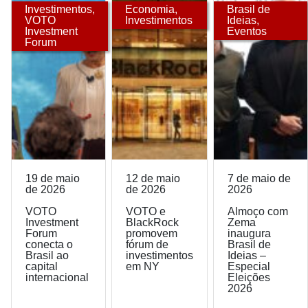
Investimentos
,
Economia
,
Brasil de
VOTO
Investimentos
Ideias
,
Investment
Eventos
Forum
19 de maio
12 de maio
7 de maio de
de 2026
de 2026
2026
VOTO
VOTO e
Almoço com
Investment
BlackRock
Zema
Forum
promovem
inaugura
conecta o
fórum de
Brasil de
Brasil ao
investimentos
Ideias –
capital
em NY
Especial
internacional
Eleições
2026