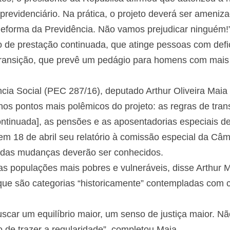
previdenciário. Na prática, o projeto deverá ser ameniza
 Reforma da Previdência. Não vamos prejudicar ninguém!”
io de prestação continuada, que atinge pessoas com defi
transição, que prevê um pedágio para homens com mais
ncia Social (PEC 287/16), deputado Arthur Oliveira Mai
s nos pontos mais polêmicos do projeto: as regras de tran
tinuada], as pensões e as aposentadorias especiais de 
em 18 de abril seu relatório à comissão especial da Câ
s das mudanças deverão ser conhecidos.
das populações mais pobres e vulneráveis, disse Arthur M
 que são categorias “historicamente” contempladas com 
uscar um equilíbrio maior, um senso de justiça maior. Nã
o de trazer a regularidade”, completou Maia.