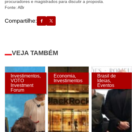
procuradores e magistrados para discutir a proposta.
Fonte: ABr
Compartilhe:
VEJA TAMBÉM
Investimentos
,
Economia
,
Brasil de
VOTO
Investimentos
Ideias
,
Investment
Eventos
Forum