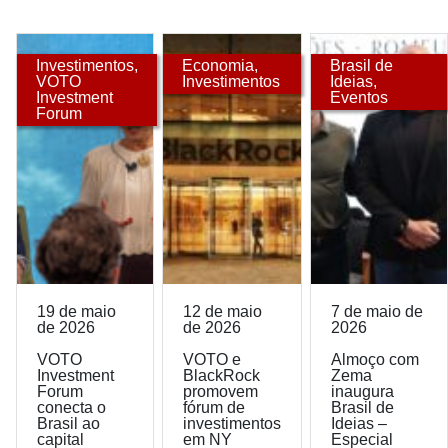
Investimentos
,
Economia
,
Brasil de
VOTO
Investimentos
Ideias
,
Investment
Eventos
Forum
19 de maio
12 de maio
7 de maio de
de 2026
de 2026
2026
VOTO
VOTO e
Almoço com
Investment
BlackRock
Zema
Forum
promovem
inaugura
conecta o
fórum de
Brasil de
Brasil ao
investimentos
Ideias –
capital
em NY
Especial