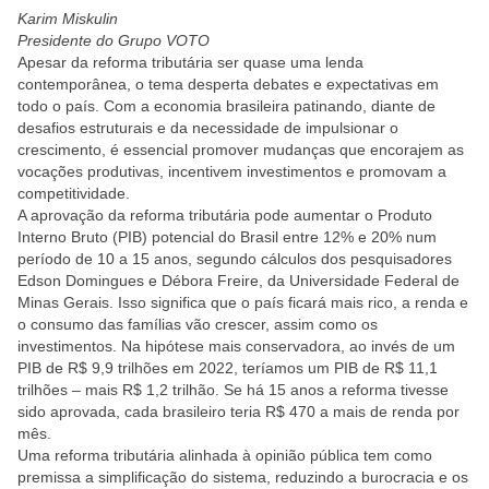
Karim Miskulin
Presidente do Grupo VOTO
Apesar da reforma tributária ser quase uma lenda
contemporânea, o tema desperta debates e expectativas em
todo o país. Com a economia brasileira patinando, diante de
desafios estruturais e da necessidade de impulsionar o
crescimento, é essencial promover mudanças que encorajem as
vocações produtivas, incentivem investimentos e promovam a
competitividade.
A aprovação da
reforma tributária
pode aumentar o Produto
Interno Bruto (PIB) potencial do Brasil entre 12% e 20% num
período de 10 a 15 anos, segundo cálculos dos pesquisadores
Edson Domingues e Débora Freire, da Universidade Federal de
Minas Gerais. Isso significa que o país ficará mais rico, a renda e
o consumo das famílias vão crescer, assim como os
investimentos. Na hipótese mais conservadora, ao invés de um
PIB de R$ 9,9 trilhões em 2022, teríamos um PIB de R$ 11,1
trilhões – mais R$ 1,2 trilhão. Se há 15 anos a reforma tivesse
sido aprovada, cada brasileiro teria R$ 470 a mais de renda por
mês.
Uma reforma tributária alinhada à opinião pública tem como
premissa a simplificação do sistema, reduzindo a burocracia e os