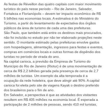
As festas de Réveillon das quatro capitais com maior movimento
turístico do país nesse período – Rio de Janeiro, Salvador,
Fortaleza e Florianópolis – devem ter impacto econômico de R$
5 bilhões nas economias locais. A estimativa é do Ministério do
Turismo, a partir do levantamento de expectativa dos órgãos
públicos da área de turismo de cada uma das prefeituras.
São Paulo, que também está entre os destinos mais procurados,
não foi incluída no estudo por não ter elaborado projeções neste
sentido. O montante estimado pelas prefeituras envolve gastos
com hospedagens, alimentação, ingressos para festas e eventos,
compras em comércios locais e outras formas de dispêndio dos
turistas no período de virada do ano.
Na capital carioca, a previsão da Empresa de Turismo do
Município do Rio de Janeiro (Riotur) é de uma movimentação de
cerca de R$ 2,2 bilhões gerada pela presença de cerca de 2,7
milhões de turistas. Um exemplo da alta temporada é a
ocupação da rede hoteleira, que deve atingir até 90%. A capital
carioca foi eleita pelo site de viagens Kayak o destino preferido
dos brasileiros para o fim de ano.
Em Salvador, a perspectiva é que as atividades dos visitantes
resultem em R$ 405 milhões na economia local. É esperada a
participação de 2 milhões de pessoas, sendo 410 mil turistas,