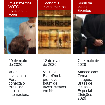
Investimentos
,
Economia
,
Brasil de
VOTO
Investimentos
Ideias
,
Investment
Eventos
Forum
19 de maio
12 de maio
7 de maio de
de 2026
de 2026
2026
VOTO
VOTO e
Almoço com
Investment
BlackRock
Zema
Forum
promovem
inaugura
conecta o
fórum de
Brasil de
Brasil ao
investimentos
Ideias –
capital
em NY
Especial
internacional
Eleições
2026