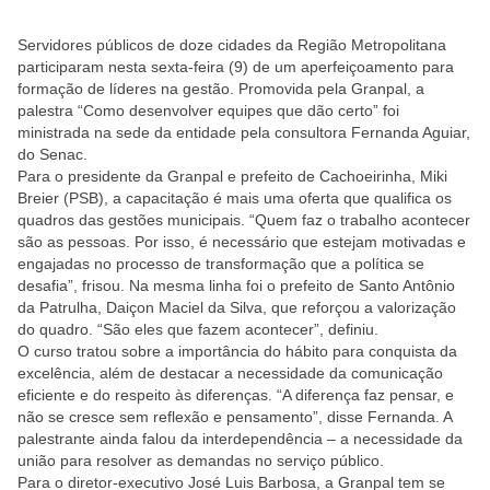
Servidores públicos de doze cidades da Região Metropolitana
participaram nesta sexta-feira (9) de um aperfeiçoamento para
formação de líderes na gestão. Promovida pela Granpal, a
palestra “Como desenvolver equipes que dão certo” foi
ministrada na sede da entidade pela consultora Fernanda Aguiar,
do Senac.
Para o presidente da Granpal e prefeito de Cachoeirinha, Miki
Breier (PSB), a capacitação é mais uma oferta que qualifica os
quadros das gestões municipais. “Quem faz o trabalho acontecer
são as pessoas. Por isso, é necessário que estejam motivadas e
engajadas no processo de transformação que a política se
desafia”, frisou. Na mesma linha foi o prefeito de Santo Antônio
da Patrulha, Daiçon Maciel da Silva, que reforçou a valorização
do quadro. “São eles que fazem acontecer”, definiu.
O curso tratou sobre a importância do hábito para conquista da
excelência, além de destacar a necessidade da comunicação
eficiente e do respeito às diferenças. “A diferença faz pensar, e
não se cresce sem reflexão e pensamento”, disse Fernanda. A
palestrante ainda falou da interdependência – a necessidade da
união para resolver as demandas no serviço público.
Para o diretor-executivo José Luis Barbosa, a Granpal tem se