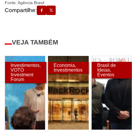
Fonte: Agência Brasil
Compartilhe:
VEJA TAMBÉM
Investimentos
,
Economia
,
Brasil de
VOTO
Investimentos
Ideias
,
Investment
Eventos
Forum