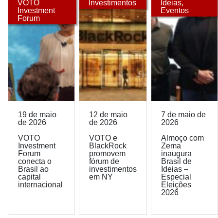
VOTO
Investimentos
Ideias
,
Investment
Eventos
Forum
19 de maio
12 de maio
7 de maio de
de 2026
de 2026
2026
VOTO
VOTO e
Almoço com
Investment
BlackRock
Zema
Forum
promovem
inaugura
conecta o
fórum de
Brasil de
Brasil ao
investimentos
Ideias –
capital
em NY
Especial
internacional
Eleições
2026