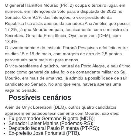
O general Hamilton Mourão (PRTB) ocupa o terceiro lugar, em
números, em intenções de voto para a disputada de 2022 no
Senado. Com 9,3% das intenções, o vice-presidente da
República fica atrás apenas da senadora Ana Amélia, que possui
17,2%, já que Mourão empata, tecnicamente, com o ministro da
Secretaria Geral da Presidência, Oyx Lorenzoni (DEM), com
13,4%.
O levantamento é do Instituto Paraná Pesquisas e foi feito entre
os dias 15 e 19 de maio, com margem de erro de 2,5 pontos
percentuais para mais ou para menos.
O vice-presidente é gaúcho, natural de Porto Alegre, e seu último
posto como general da ativa foi o de comandante militar do Sul.
Mourão, em mais de uma vez, já admitiu a possibilidade de sair
candidato ao Senado. No ano que vem, haverá apenas uma
vaga no Senado.
Possíveis cenários
Além de Onyx Lorenzoni (DEM), outros quatro candidatos
aparecem empatados tecnicamente com Mourão, são eles:
Ex-governador Germano Rigotto (MDB);
Senador Laiser Martins (Podemos-RS);
Deputado federal Paulo Pimenta (PT-RS);
Ex-prefeito José Fortunatti (PTB).