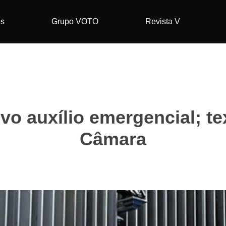
os
Grupo VOTO
Revista V
o auxílio emergencial; te
Câmara