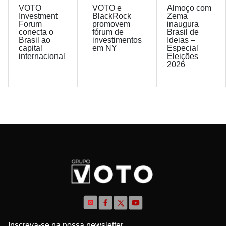
VOTO
VOTO e
Almoço com
Investment
BlackRock
Zema
Forum
promovem
inaugura
conecta o
fórum de
Brasil de
Brasil ao
investimentos
Ideias –
capital
em NY
Especial
internacional
Eleições
2026
Inscreva-se na nossa newsletter