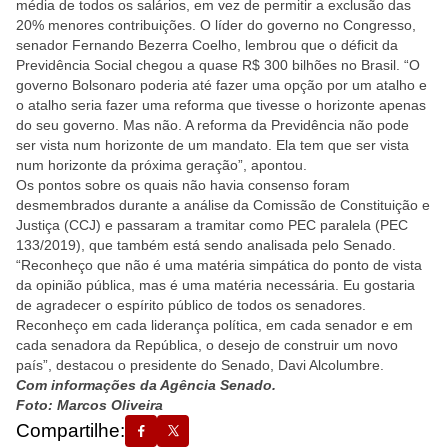
média de todos os salários, em vez de permitir a exclusão das
20% menores contribuições. O líder do governo no Congresso,
senador Fernando Bezerra Coelho, lembrou que o déficit da
Previdência Social chegou a quase R$ 300 bilhões no Brasil. “O
governo Bolsonaro poderia até fazer uma opção por um atalho e
o atalho seria fazer uma reforma que tivesse o horizonte apenas
do seu governo. Mas não. A reforma da Previdência não pode
ser vista num horizonte de um mandato. Ela tem que ser vista
num horizonte da próxima geração”, apontou.
Os pontos sobre os quais não havia consenso foram
desmembrados durante a análise da Comissão de Constituição e
Justiça (CCJ) e passaram a tramitar como PEC paralela (PEC
133/2019), que também está sendo analisada pelo Senado.
“Reconheço que não é uma matéria simpática do ponto de vista
da opinião pública, mas é uma matéria necessária. Eu gostaria
de agradecer o espírito público de todos os senadores.
Reconheço em cada liderança política, em cada senador e em
cada senadora da República, o desejo de construir um novo
país”, destacou o presidente do Senado, Davi Alcolumbre.
Com informações da Agência Senado.
Foto: Marcos Oliveira
Compartilhe: