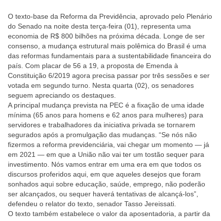
O texto-base da Reforma da Previdência, aprovado pelo Plenário
do Senado na noite desta terça-feira (01), representa uma
economia de R$ 800 bilhões na próxima década. Longe de ser
consenso, a mudança estrutural mais polêmica do Brasil é uma
das reformas fundamentais para a sustentabilidade financeira do
país. Com placar de 56 a 19, a proposta de Emenda à
Constituição 6/2019 agora precisa passar por três sessões e ser
votada em segundo turno. Nesta quarta (02), os senadores
seguem apreciando os destaques.
A principal mudança prevista na PEC é a fixação de uma idade
mínima (65 anos para homens e 62 anos para mulheres) para
servidores e trabalhadores da iniciativa privada se tornarem
segurados após a promulgação das mudanças. “Se nós não
fizermos a reforma previdenciária, vai chegar um momento — já
em 2021 — em que a União não vai ter um tostão sequer para
investimento. Nós vamos entrar em uma era em que todos os
discursos proferidos aqui, em que aqueles desejos que foram
sonhados aqui sobre educação, saúde, emprego, não poderão
ser alcançados, ou sequer haverá tentativas de alcançá-los”,
defendeu o relator do texto, senador Tasso Jereissati.
O texto também estabelece o valor da aposentadoria, a partir da