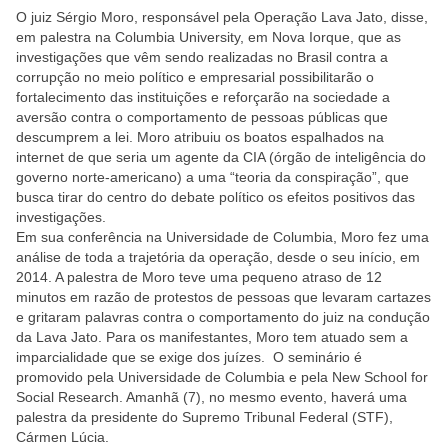
O juiz Sérgio Moro, responsável pela Operação Lava Jato, disse,
em palestra na Columbia University, em Nova Iorque, que as
investigações que vêm sendo realizadas no Brasil contra a
corrupção no meio político e empresarial possibilitarão o
fortalecimento das instituições e reforçarão na sociedade a
aversão contra o comportamento de pessoas públicas que
descumprem a lei. Moro atribuiu os boatos espalhados na
internet de que seria um agente da CIA (órgão de inteligência do
governo norte-americano) a uma “teoria da conspiração”, que
busca tirar do centro do debate político os efeitos positivos das
investigações.
Em sua conferência na Universidade de Columbia, Moro fez uma
análise de toda a trajetória da operação, desde o seu início, em
2014. A palestra de Moro teve uma pequeno atraso de 12
minutos em razão de protestos de pessoas que levaram cartazes
e gritaram palavras contra o comportamento do juiz na condução
da Lava Jato. Para os manifestantes, Moro tem atuado sem a
imparcialidade que se exige dos juízes. O seminário é
promovido pela Universidade de Columbia e pela New School for
Social Research. Amanhã (7), no mesmo evento, haverá uma
palestra da presidente do Supremo Tribunal Federal (STF),
Cármen Lúcia.