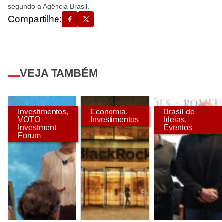
segundo a Agência Brasil.
Compartilhe:
VEJA TAMBÉM
Investimentos
,
Economia
,
Brasil de
VOTO
Investimentos
Ideias
,
Investment
Eventos
Forum