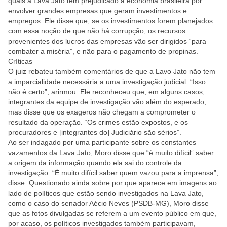
quais a Lava Jato tem prejudicado a economia brasileira por
envolver grandes empresas que geram investimentos e
empregos. Ele disse que, se os investimentos forem planejados
com essa noção de que não há corrupção, os recursos
provenientes dos lucros das empresas vão ser dirigidos “para
combater a miséria”, e não para o pagamento de propinas.
Críticas
O juiz rebateu também comentários de que a Lavo Jato não tem
a imparcialidade necessária a uma investigação judicial. “Isso
não é certo”, arirmou. Ele reconheceu que, em alguns casos,
integrantes da equipe de investigação vão além do esperado,
mas disse que os exageros não chegam a comprometer o
resultado da operação. “Os crimes estão expostos, e os
procuradores e [integrantes do] Judiciário são sérios”.
Ao ser indagado por uma participante sobre os constantes
vazamentos da Lava Jato, Moro disse que “é muito difícil” saber
a origem da informação quando ela sai do controle da
investigação. “É muito difícil saber quem vazou para a imprensa”,
disse. Questionado ainda sobre por que aparece em imagens ao
lado de políticos que estão sendo investigados na Lava Jato,
como o caso do senador Aécio Neves (PSDB-MG), Moro disse
que as fotos divulgadas se referem a um evento público em que,
por acaso, os políticos investigados também participavam,