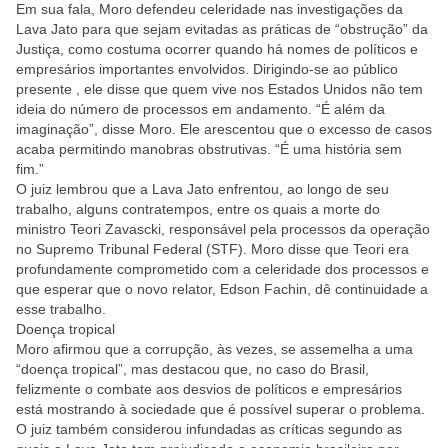
Em sua fala, Moro defendeu celeridade nas investigações da
Lava Jato para que sejam evitadas as práticas de “obstrução” da
Justiça, como costuma ocorrer quando há nomes de políticos e
empresários importantes envolvidos. Dirigindo-se ao público
presente , ele disse que quem vive nos Estados Unidos não tem
ideia do número de processos em andamento. “É além da
imaginação”, disse Moro. Ele arescentou que o excesso de casos
acaba permitindo manobras obstrutivas. “É uma história sem
fim.”
O juiz lembrou que a Lava Jato enfrentou, ao longo de seu
trabalho, alguns contratempos, entre os quais a morte do
ministro Teori Zavascki, responsável pela processos da operação
no Supremo Tribunal Federal (STF). Moro disse que Teori era
profundamente comprometido com a celeridade dos processos e
que esperar que o novo relator, Edson Fachin, dê continuidade a
esse trabalho.
Doença tropical
Moro afirmou que a corrupção, às vezes, se assemelha a uma
“doença tropical”, mas destacou que, no caso do Brasil,
felizmente o combate aos desvios de políticos e empresários
está mostrando à sociedade que é possível superar o problema.
O juiz também considerou infundadas as críticas segundo as