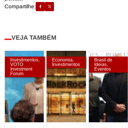
Compartilhe:
VEJA TAMBÉM
Investimentos
,
Economia
,
Brasil de
VOTO
Investimentos
Ideias
,
Investment
Eventos
Forum