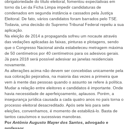
obrigatoriedade do título eleitoral, fomentou expectativas em
torno da Lei da Ficha Limpa impedir candidaturas de
condenados em segunda instância e cassados pela Justiça
Eleitoral. De fato, vários candidatos foram barrados pelo TSE.
Todavia, uma decisão do Supremo Tribunal Federal repeliu a sua
aplicação.
Na eleição de 2014 a propaganda sofreu um nocaute através
das vedações aplicadas às faixas, pinturas e plotagens, sendo
que o Congresso Nacional ainda estabeleceu metragem máxima
de 50 centímetros por 40 centímetros para os adesivos gerais.
Já para 2018 será possível adesivar as janelas residenciais
novamente.
As alterações acima não devem ser concebidas unicamente pela
sua coloração pejorativa, na maioria das vezes a primeira que
vem à mente das pessoas quando o assunto se refere à política.
Mudar a relação entre eleitores e candidatos é importante. Onde
havia necessidade de aperfeiçoamento, aplausos. Porém, a
insegurança jurídica causada a cada quatro anos no país torna o
processo eleitoral desacreditado. Após sete leis para sete
eleições, convenhamos, é momento de estabilizá-lo. Basta de
tantos casuísmos e sucessivas manobras.
Por
Antônio Augusto Mayer dos Santos
, advogado e
professor