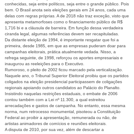
conhecidas, seja entre políticos, seja entre o grande público. Pois
bem. O Brasil anota seis eleições gerais em 24 anos, cada uma
delas com regras próprias. A de 2018 não traz exceção, visto que
apresenta metamorfoses como o financiamento público de R$
1,716 bi e a cláusula de barreira. Em função dessa verdadeira
ciranda legal, algumas referências devem ser recapituladas.
Da distante eleição de 1994, é importante resgatar que foi a
primeira, desde 1985, em que as empresas puderam doar para
campanhas eleitorais, prática atualmente vedada. Nisso, a
refrega seguinte, de 1998, reforçou os aportes empresariais e
inaugurou as reeleições para o Executivo.
Rumoroso, o pleito de 2002 ficou marcado pela verticalização.
Naquele ano, o Tribunal Superior Eleitoral proibiu que os partidos
coligados na eleição presidencial participassem de coligações
regionais apoiando outros candidatos ao Palácio do Planalto.
Insistindo naquelas restrições estaduais, o embate de 2006
contou também com a Lei nº 11.300, a qual estreitou
arrecadações e gastos de campanha. No entanto, essa mesma
norma, num retrocesso monumental, pisoteou a Constituição
Federal ao proibir a apresentação, remunerada ou não, de
artistas animadores de comícios e reuniões eleitorais.
A disputa de 2010, por sua vez, além de descartar a