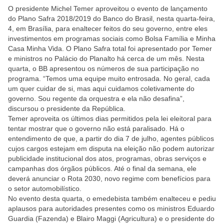
O presidente Michel Temer aproveitou o evento de lançamento
do Plano Safra 2018/2019 do Banco do Brasil, nesta quarta-feira,
4, em Brasília, para enaltecer feitos do seu governo, entre eles
investimentos em programas sociais como Bolsa Família e Minha
Casa Minha Vida. O Plano Safra total foi apresentado por Temer
e ministros no Palácio do Planalto há cerca de um mês. Nesta
quarta, o BB apresentou os números de sua participação no
programa. “Temos uma equipe muito entrosada. No geral, cada
um quer cuidar de si, mas aqui cuidamos coletivamente do
governo. Sou regente da orquestra e ela não desafina”,
discursou o presidente da República.
Temer aproveita os últimos dias permitidos pela lei eleitoral para
tentar mostrar que o governo não está paralisado. Há o
entendimento de que, a partir do dia 7 de julho, agentes públicos
cujos cargos estejam em disputa na eleição não podem autorizar
publicidade institucional dos atos, programas, obras serviços e
campanhas dos órgãos públicos. Até o final da semana, ele
deverá anunciar o Rota 2030, novo regime com benefícios para
o setor automobilístico.
No evento desta quarta, o emedebista também enalteceu e pediu
aplausos para autoridades presentes como os ministros Eduardo
Guardia (Fazenda) e Blairo Maggi (Agricultura) e o presidente do