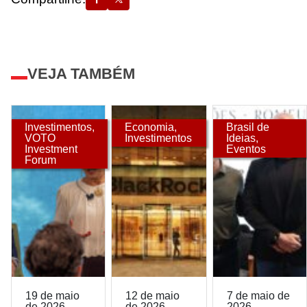
VEJA TAMBÉM
Investimentos
,
Economia
,
Brasil de
VOTO
Investimentos
Ideias
,
Investment
Eventos
Forum
19 de maio
12 de maio
7 de maio de
de 2026
de 2026
2026