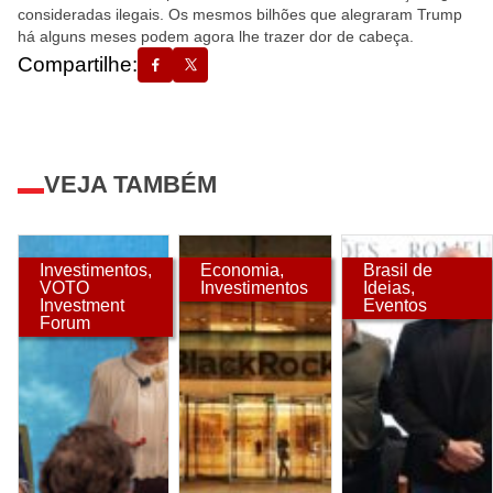
consideradas ilegais. Os mesmos bilhões que alegraram Trump
há alguns meses podem agora lhe trazer dor de cabeça.
Compartilhe:
VEJA TAMBÉM
Investimentos
,
Economia
,
Brasil de
VOTO
Investimentos
Ideias
,
Investment
Eventos
Forum