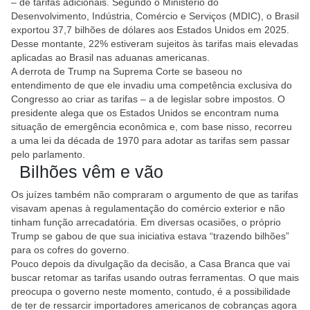
– de tarifas adicionais. Segundo o Ministério do
Desenvolvimento, Indústria, Comércio e Serviços (MDIC), o Brasil
exportou 37,7 bilhões de dólares aos Estados Unidos em 2025.
Desse montante, 22% estiveram sujeitos às tarifas mais elevadas
aplicadas ao Brasil nas aduanas americanas.
A derrota de Trump na Suprema Corte se baseou no
entendimento de que ele invadiu uma competência exclusiva do
Congresso ao criar as tarifas – a de legislar sobre impostos. O
presidente alega que os Estados Unidos se encontram numa
situação de emergência econômica e, com base nisso, recorreu
a uma lei da década de 1970 para adotar as tarifas sem passar
pelo parlamento.
Bilhões vêm e vão
Os juízes também não compraram o argumento de que as tarifas
visavam apenas à regulamentação do comércio exterior e não
tinham função arrecadatória. Em diversas ocasiões, o próprio
Trump se gabou de que sua iniciativa estava “trazendo bilhões”
para os cofres do governo.
Pouco depois da divulgação da decisão, a Casa Branca que vai
buscar retomar as tarifas usando outras ferramentas. O que mais
preocupa o governo neste momento, contudo, é a possibilidade
de ter de ressarcir importadores americanos de cobranças agora