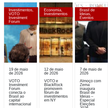
Investimentos
,
Economia
,
Brasil de
VOTO
Investimentos
Ideias
,
Investment
Eventos
Forum
19 de maio
12 de maio
7 de maio de
de 2026
de 2026
2026
VOTO
VOTO e
Almoço com
Investment
BlackRock
Zema
Forum
promovem
inaugura
conecta o
fórum de
Brasil de
Brasil ao
investimentos
Ideias –
capital
em NY
Especial
internacional
Eleições
2026