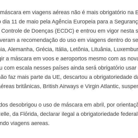
e máscara em viagens aéreas não é mais obrigatório na
o dia 11 de maio pela Agência Europeia para a Seguranç
Controle de Doenças (ECDC) e entrou em vigor nesta se
veram a recomendação do uso em viagens dentro do seu t
a, Alemanha, Grécia, Itália, Letônia, Lituânia, Luxembu
gir a máscara em voos e aeroportos mesmo com as nova
 com escala nesses países ainda será obrigatório usar 
ão faz mais parte da UE, descartou a obrigatoriedade 
éreas britânicas, British Airways e Virgin Atlantic, su
os desobrigou o uso de máscara em abril, por orientação
elle, da Flórida, declarar ilegal a obrigatoriedade feder
uindo viagens aereas.