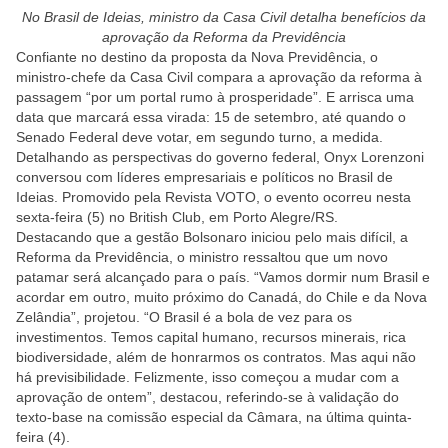
No Brasil de Ideias, ministro da Casa Civil detalha benefícios da
aprovação da Reforma da Previdência
Confiante no destino da proposta da Nova Previdência, o
ministro-chefe da Casa Civil compara a aprovação da reforma à
passagem “por um portal rumo à prosperidade”. E arrisca uma
data que marcará essa virada: 15 de setembro, até quando o
Senado Federal deve votar, em segundo turno, a medida.
Detalhando as perspectivas do governo federal, Onyx Lorenzoni
conversou com líderes empresariais e políticos no Brasil de
Ideias. Promovido pela Revista VOTO, o evento ocorreu nesta
sexta-feira (5) no British Club, em Porto Alegre/RS.
Destacando que a gestão Bolsonaro iniciou pelo mais difícil, a
Reforma da Previdência, o ministro ressaltou que um novo
patamar será alcançado para o país. “Vamos dormir num Brasil e
acordar em outro, muito próximo do Canadá, do Chile e da Nova
Zelândia”, projetou. “O Brasil é a bola de vez para os
investimentos. Temos capital humano, recursos minerais, rica
biodiversidade, além de honrarmos os contratos. Mas aqui não
há previsibilidade. Felizmente, isso começou a mudar com a
aprovação de ontem”, destacou, referindo-se à validação do
texto-base na comissão especial da Câmara, na última quinta-
feira (4).