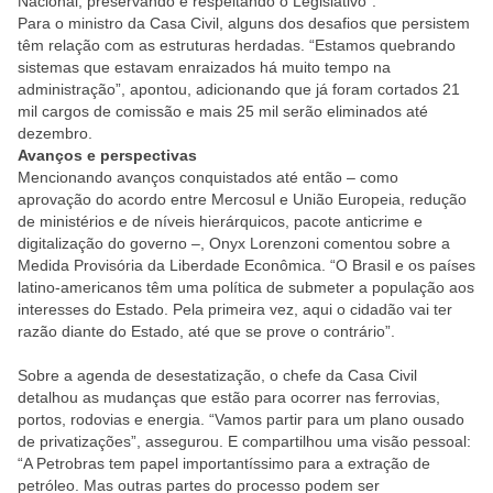
Nacional, preservando e respeitando o Legislativo”.
Para o ministro da Casa Civil, alguns dos desafios que persistem
têm relação com as estruturas herdadas. “Estamos quebrando
sistemas que estavam enraizados há muito tempo na
administração”, apontou, adicionando que já foram cortados 21
mil cargos de comissão e mais 25 mil serão eliminados até
dezembro.
Avanços e perspectivas
Mencionando avanços conquistados até então – como
aprovação do acordo entre Mercosul e União Europeia, redução
de ministérios e de níveis hierárquicos, pacote anticrime e
digitalização do governo –, Onyx Lorenzoni comentou sobre a
Medida Provisória da Liberdade Econômica. “O Brasil e os países
latino-americanos têm uma política de submeter a população aos
interesses do Estado. Pela primeira vez, aqui o cidadão vai ter
razão diante do Estado, até que se prove o contrário”.
Sobre a agenda de desestatização, o chefe da Casa Civil
detalhou as mudanças que estão para ocorrer nas ferrovias,
portos, rodovias e energia. “Vamos partir para um plano ousado
de privatizações”, assegurou. E compartilhou uma visão pessoal:
“A Petrobras tem papel importantíssimo para a extração de
petróleo. Mas outras partes do processo podem ser