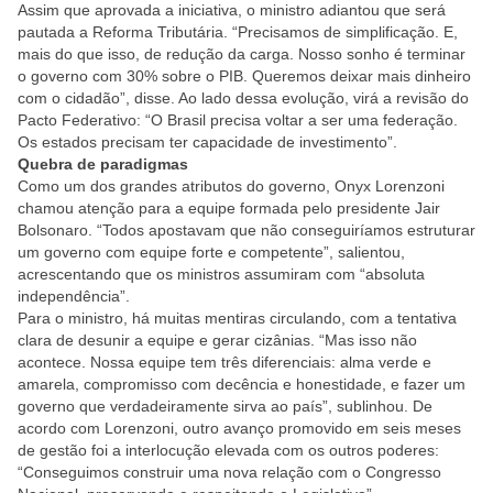
Assim que aprovada a iniciativa, o ministro adiantou que será
pautada a Reforma Tributária. “Precisamos de simplificação. E,
mais do que isso, de redução da carga. Nosso sonho é terminar
o governo com 30% sobre o PIB. Queremos deixar mais dinheiro
com o cidadão”, disse. Ao lado dessa evolução, virá a revisão do
Pacto Federativo: “O Brasil precisa voltar a ser uma federação.
Os estados precisam ter capacidade de investimento”.
Quebra de paradigmas
Como um dos grandes atributos do governo, Onyx Lorenzoni
chamou atenção para a equipe formada pelo presidente Jair
Bolsonaro. “Todos apostavam que não conseguiríamos estruturar
um governo com equipe forte e competente”, salientou,
acrescentando que os ministros assumiram com “absoluta
independência”.
Para o ministro, há muitas mentiras circulando, com a tentativa
clara de desunir a equipe e gerar cizânias. “Mas isso não
acontece. Nossa equipe tem três diferenciais: alma verde e
amarela, compromisso com decência e honestidade, e fazer um
governo que verdadeiramente sirva ao país”, sublinhou. De
acordo com Lorenzoni, outro avanço promovido em seis meses
de gestão foi a interlocução elevada com os outros poderes:
“Conseguimos construir uma nova relação com o Congresso