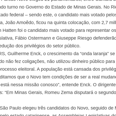
undo turno no Governo do Estado de Minas Gerais. No Ri
do federal – sendo este, o candidato mais votado pelo
la, João Amoêdo, ficou na quinta colocação, com 2,7 mil
n Hatten foi o candidato mais votado para representar 
slativa, Fábio Ostermann e Giuseppe Riesgo defenderã
dução dos privilégios do setor público.
S, Guilherme Enck, o crescimento da “onda laranja” se 
ido não fez coligações, não utilizou dinheiro público p
rocesso eleitoral. A população está cansada dos privilég
ditamos que o Novo tem condições de ser a real mudança
está nessa missão conosco”, entende Enck. O dirigente 
os: “Em Minas Gerais, Romeu Zema disputará o segundo
ão Paulo elegeu três candidatos do Novo, seguido de M
o pelo estado catarinense, as Assembleias Legislativas