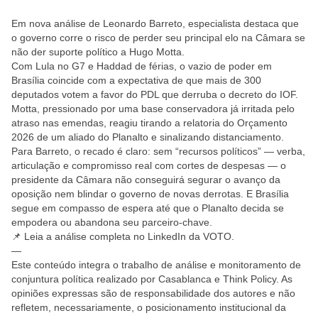
Em nova análise de Leonardo Barreto, especialista destaca que
o governo corre o risco de perder seu principal elo na Câmara se
não der suporte político a Hugo Motta.
Com Lula no G7 e Haddad de férias, o vazio de poder em
Brasília coincide com a expectativa de que mais de 300
deputados votem a favor do PDL que derruba o decreto do IOF.
Motta, pressionado por uma base conservadora já irritada pelo
atraso nas emendas, reagiu tirando a relatoria do Orçamento
2026 de um aliado do Planalto e sinalizando distanciamento.
Para Barreto, o recado é claro: sem “recursos políticos” — verba,
articulação e compromisso real com cortes de despesas — o
presidente da Câmara não conseguirá segurar o avanço da
oposição nem blindar o governo de novas derrotas. E Brasília
segue em compasso de espera até que o Planalto decida se
empodera ou abandona seu parceiro-chave.
📌 Leia a análise completa no LinkedIn da VOTO.
—
Este conteúdo integra o trabalho de análise e monitoramento de
conjuntura política realizado por Casablanca e Think Policy. As
opiniões expressas são de responsabilidade dos autores e não
refletem, necessariamente, o posicionamento institucional da