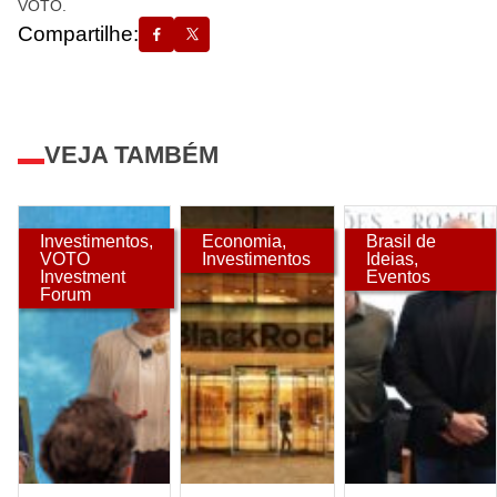
VOTO.
Compartilhe:
VEJA TAMBÉM
Investimentos
,
Economia
,
Brasil de
VOTO
Investimentos
Ideias
,
Investment
Eventos
Forum